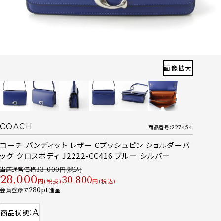
画像拡大
COACH
商品番号
227454
コーチ バンディット レザー Cプッシュピン ショルダーバ
ッグ クロスボディ J2222-CC416 ブルー シルバー
当店通常価格
33,000
28,000
30,800
税抜
税込
会員登録で
280
進呈
A
商品状態