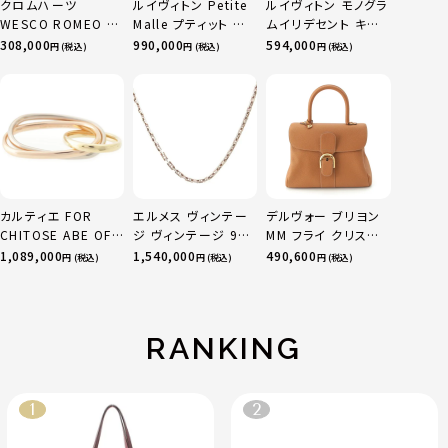
クロムハーツ
ルイヴィトン Petite
ルイヴィトン モノグラ
WESCO ROMEO レ
Malle プティット マ
ムイリデセント キー
ザー ダガー ブーツ
ル リザード ショルダ
ポルバンドリエール
308,000
990,000
594,000
円 (税込)
円 (税込)
円 (税込)
ブラック 8
ーバッグ M21446 ゴ
45 ボストンバッグ
ールド
M13915 マルチカラ
ー
カルティエ FOR
エルメス ヴィンテー
デルヴォー ブリヨン
CHITOSE ABE OF
ジ ヴィンテージ 925
MM フライ クリスピ
sacai サカイ 750
ヘラクレスPM Hモチ
ーカーフ 2WAY ショ
1,089,000
1,540,000
490,600
円 (税込)
円 (税込)
円 (税込)
YG×PG×WG トリ
ーフ チェーン ネック
ルダー ハンドバッグ
ニティ リング 指輪 マ
レス アクセサリー シ
ベジタル
ルチカラー 50 51
ルバー 42 9.5g
52 24.9g
RANKING