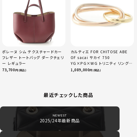
ポレーヌ シム テクスチャードカー
カルティエ FOR CHITOSE ABE
フレザー トートバッグ ダークチェリ
OF sacai サカイ 750
ー レギュラー
YG×PG×WG トリニティ リング
指輪 マルチカラー 50 51 52
73,700
1,089,000
円 (税込)
円 (税込)
24.9g
最近チェックした商品
NEWEST
2025/24年最新商品