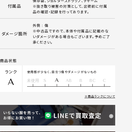
保存袋、ショルダーストラップ、チャーム
付属品
※抜き取り被害の対策として、出荷前に付属
品の確認・記録を行っております。
外側 : 傷
※中古品ですので、本体や付属品に記載のな
ダメージ箇所
いダメージがある場合もございます。予めご了
承ください。
商品状態
ランク
使用感が少なく、目立つ傷やダメージがないもの
A
A
未使用
S
AB
B
BC
C
商品ランクについて