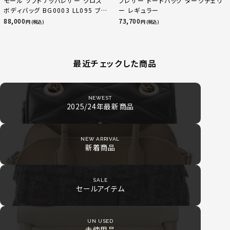
モール ソフトナッパレザー クロス
フレザー トートバッグ ダークチェリ
ボディバッグ BG0003 LL095 ブラ
ー レギュラー
ック
88,000
73,700
円 (税込)
円 (税込)
最近チェックした商品
NEWEST
2025/24年最新商品
NEW ARRIVAL
新着商品
SALE
セールアイテム
UN USED
未使用品