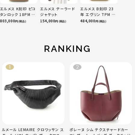
エルメス K刻印 ピコ
エルメス テーラード
エルメス B刻印 23
タンロック 18PM ト
ジャケット
年 エヴリン TPM 16
リヨン ハンドバッグ
アマゾン トリヨンク
803,000
154,000
484,000
円 (税込)
円 (税込)
円 (税込)
ゴールド金具 エトゥ
レマンス ベージュマ
ープ
ルファ
RANKING
ルメール LEMAIRE クロワッサン ス
ポレーヌ シム テクスチャードカー