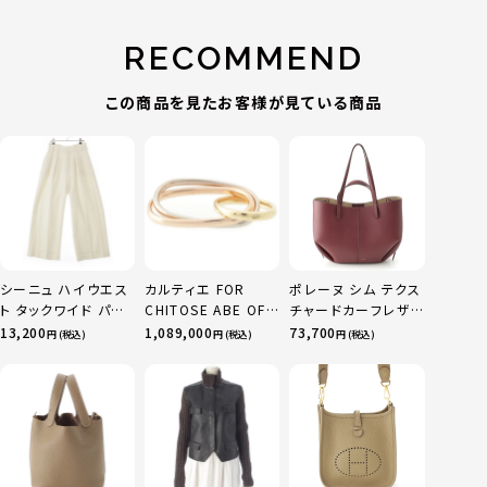
RECOMMEND
この商品を見たお客様が見ている商品
シーニュ ハイウエス
カルティエ FOR
ポレーヌ シム テクス
ト タックワイド パン
CHITOSE ABE OF
チャードカーフレザ
ツ ボトムス オフホワ
sacai サカイ 750
ー トートバッグ ダー
13,200
1,089,000
73,700
円 (税込)
円 (税込)
円 (税込)
イト 0
YG×PG×WG トリ
クチェリー レギュラ
ニティ リング 指輪 マ
ー
ルチカラー 50 51
52 24.9g