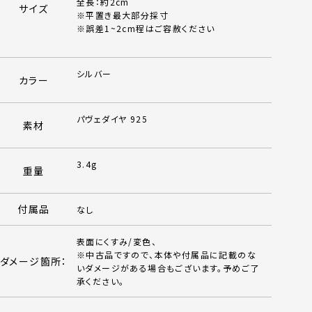
全長：約2cm
サイズ
※平置き最大部分採寸
※誤差1~2cm程はご容赦ください
シルバー
カラー
パヴェダイヤ 925
素材
3.4g
重量
付属品
なし
表面にくすみ/変色、
※中古品ですので、本体や付属品に記載のな
ダメージ箇所：
いダメージがある場合もございます。予めご了
承ください。