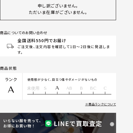
申し訳ございません。
ただいま在庫がございません。
商品についてのお問い合わせ
全国送料550円でお届け
ご注文後、注文内容を確認して1日～2日後に発送しま
す。
商品状態
ランク
使用感が少なく、目立つ傷やダメージがないもの
A
A
未使用
S
AB
B
BC
C
商品ランクについて