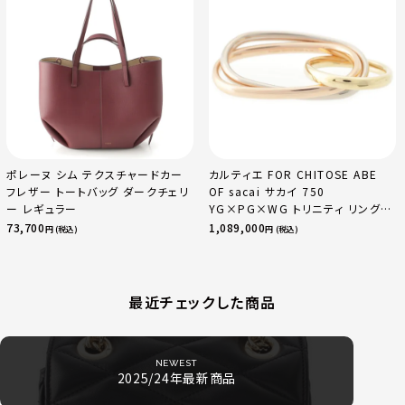
ポレーヌ シム テクスチャードカー
カルティエ FOR CHITOSE ABE
フレザー トートバッグ ダークチェリ
OF sacai サカイ 750
ー レギュラー
YG×PG×WG トリニティ リング
指輪 マルチカラー 50 51 52
73,700
1,089,000
円 (税込)
円 (税込)
24.9g
最近チェックした商品
NEWEST
2025/24年最新商品