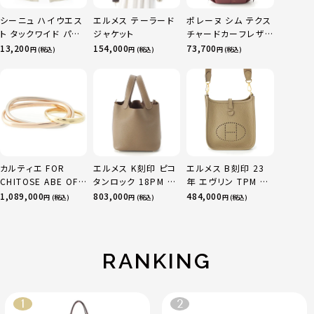
シーニュ ハイウエス
エルメス テーラード
ポレーヌ シム テクス
ト タックワイド パン
ジャケット
チャードカーフレザ
ツ ボトムス オフホワ
ー トートバッグ ダー
13,200
154,000
73,700
円 (税込)
円 (税込)
円 (税込)
イト 0
クチェリー レギュラ
ー
カルティエ FOR
エルメス K刻印 ピコ
エルメス B刻印 23
CHITOSE ABE OF
タンロック 18PM ト
年 エヴリン TPM 16
sacai サカイ 750
リヨン ハンドバッグ
アマゾン トリヨンク
1,089,000
803,000
484,000
円 (税込)
円 (税込)
円 (税込)
YG×PG×WG トリ
ゴールド金具 エトゥ
レマンス ベージュマ
ニティ リング 指輪 マ
ープ
ルファ
ルチカラー 50 51
52 24.9g
RANKING