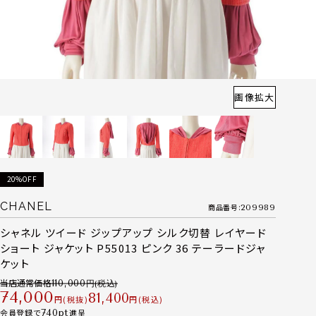
画像拡大
20%OFF
CHANEL
商品番号
209989
シャネル ツイード ジップアップ シルク切替 レイヤード
ショート ジャケット P55013 ピンク 36 テーラードジャ
ケット
当店通常価格
110,000
74,000
81,400
税抜
税込
会員登録で
740
進呈