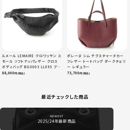
ルメール LEMAIRE クロワッサン ス
ポレーヌ シム テクスチャードカー
モール ソフトナッパレザー クロス
フレザー トートバッグ ダークチェリ
ボディバッグ BG0003 LL095 ブラ
ー レギュラー
ック
88,000
73,700
円 (税込)
円 (税込)
最近チェックした商品
NEWEST
2025/24年最新商品