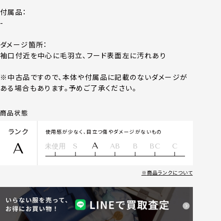
付属品：
-
ダメージ箇所：
袖口付近を中心に毛羽立、フード表面左に汚れあり
※中古品ですので、本体や付属品に記載のないダメージが
ある場合もあります。予めご了承ください。
商品状態
ランク
使用感が少なく、目立つ傷やダメージがないもの
A
A
未使用
S
AB
B
BC
C
商品ランクについて