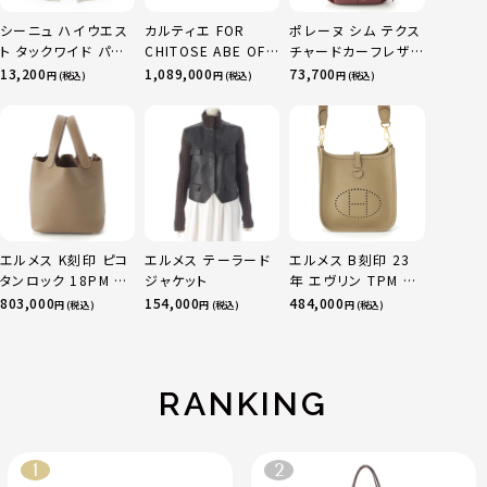
シーニュ ハイウエス
カルティエ FOR
ポレーヌ シム テクス
ト タックワイド パン
CHITOSE ABE OF
チャードカーフレザ
ツ ボトムス オフホワ
sacai サカイ 750
ー トートバッグ ダー
13,200
1,089,000
73,700
円 (税込)
円 (税込)
円 (税込)
イト 0
YG×PG×WG トリ
クチェリー レギュラ
ニティ リング 指輪 マ
ー
ルチカラー 50 51
52 24.9g
エルメス K刻印 ピコ
エルメス テーラード
エルメス B刻印 23
タンロック 18PM ト
ジャケット
年 エヴリン TPM 16
リヨン ハンドバッグ
アマゾン トリヨンク
803,000
154,000
484,000
円 (税込)
円 (税込)
円 (税込)
ゴールド金具 エトゥ
レマンス ベージュマ
ープ
ルファ
RANKING