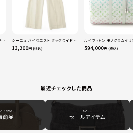
フレ
シーニュ ハイウエスト タックワイド パ
ルイヴィトン モノグラムイリ
レギ
ンツ ボトムス オフホワイト 0
ーポルバンドリエール45 ボ
13,200
594,000
円 (税込)
円 (税込)
グ M13915 マルチカラー
最近チェックした商品
ARRIVAL
SALE
着商品
セールアイテム