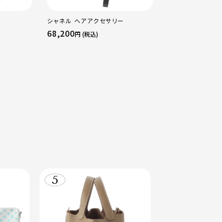
シャネル ヘアアクセサリー
シャネル ツイード
ゥース 千鳥柄 ノーカラージャケット
68,200
110,000
円 (税込)
円 (税込
P37678 ブラッ
36