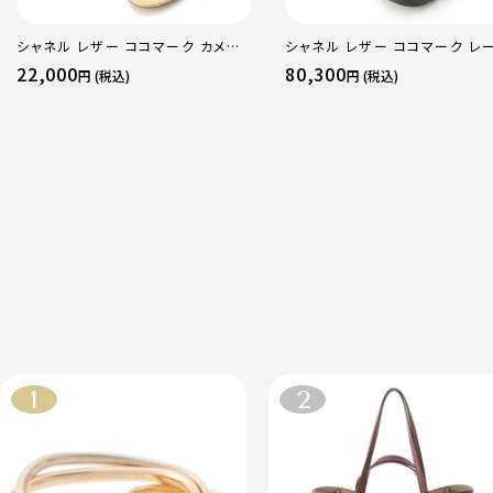
シャネル レザー ココマーク カメリ
シャネル レザー ココマーク レ
ア スエード サンダル ベージュ レッ
アップ マウンテン ショート ブー
22,000
80,300
円 (税込)
円 (税込)
ド 36C
ューズ G36424 ブラック 37.5