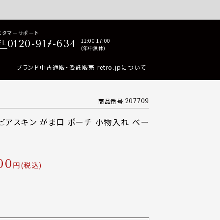
p商品はすべて正規品保証・返品可能（返品NG記載品を除く）
スタマーサポート
11:00-17:00
0120-917-634
EL
(年中無休)
ブランド中古通販・委託販売 retro.jpについて
商品番号
207709
ャビアスキン がま口 ポーチ 小物入れ ベー
00
税込