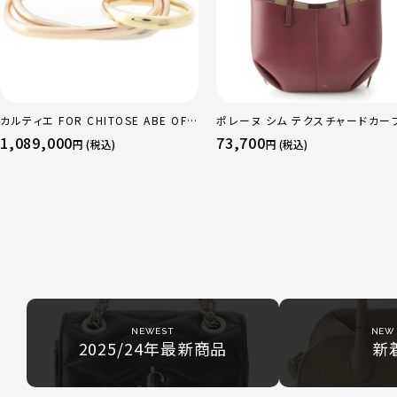
カルティエ FOR CHITOSE ABE OF
ポレーヌ シム テクスチャードカー
sacai サカイ 750 YG×PG×WG ト
ザー トートバッグ ダークチェリー 
1,089,000
73,700
円 (税込)
円 (税込)
リニティ リング 指輪 マルチカラー 50
ュラー
51 52 24.9g
NEWEST
NEW 
2025/24年最新商品
新