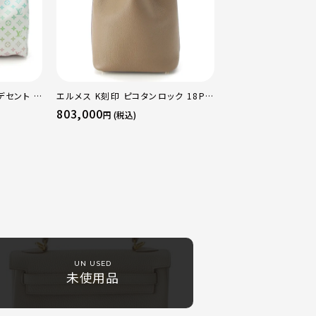
デセント キ
エルメス K刻印 ピコタンロック 18PM
ストンバッ
トリヨン ハンドバッグ ゴールド金具 エ
803,000
円 (税込)
トゥープ
UN USED
未使用品