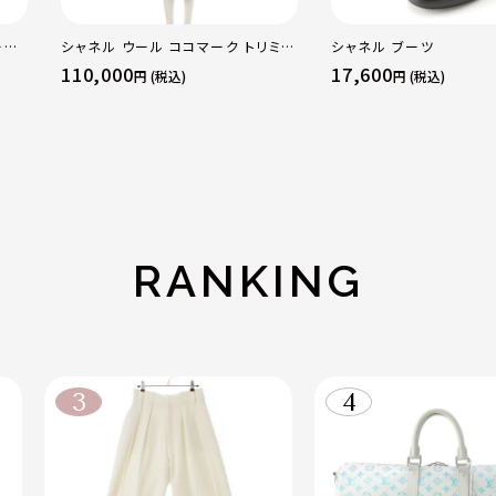
ース
シャネル ウール ココマーク トリミン
シャネル ブーツ
ツ シ
グ スカートセットアップ P52350 ネ
110,000
17,600
円 (税込)
円 (税込)
イビー 36
RANKING