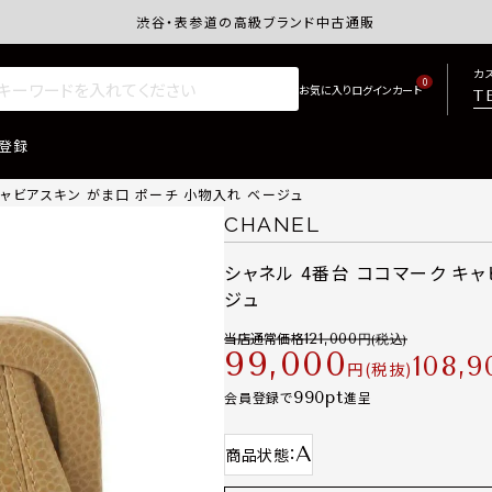
渋谷・表参道の高級ブランド中古通販サイトretro.j
カ
0
T
登録
キャビアスキン がま口 ポーチ 小物入れ ベージュ
CHANEL
シャネル 4番台 ココマーク キ
ジュ
当店通常価格
121,000
99,000
108,9
税抜
990
会員登録で
進呈
A
商品状態