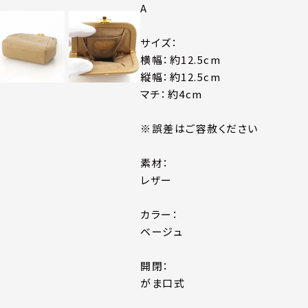
A
サイズ：
横幅：約12.5cm
縦幅：約12.5cm
マチ：約4cm
※誤差はご容赦ください
素材：
レザー
カラー：
ベージュ
開閉：
がま口式