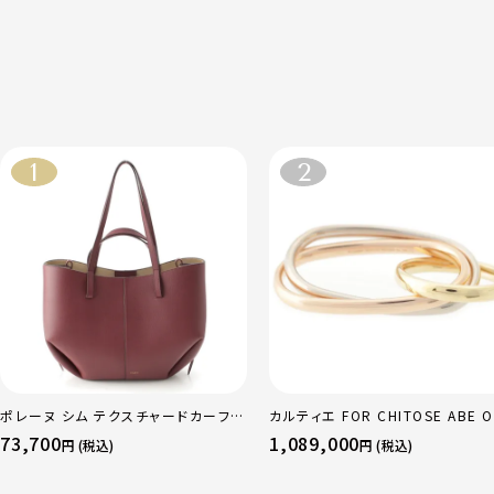
ポレーヌ シム テクスチャードカーフレ
カルティエ FOR CHITOSE ABE O
ザー トートバッグ ダークチェリー レギ
sacai サカイ 750 YG×PG×WG
73,700
1,089,000
円 (税込)
円 (税込)
ュラー
リニティ リング 指輪 マルチカラー 
51 52 24.9g