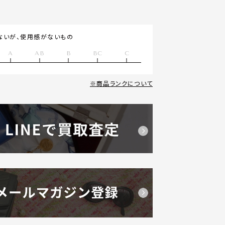
ないが、使用感がないもの
A
AB
B
BC
C
商品ランクについて