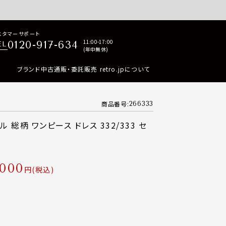
p商品はすべて正規品保証・返品可能（返品NG記載品を除く）
スタマーサポート
11:00-17:00
0120-917-634
EL
(年中無休)
ブランド中古通販・委託販売 retro.jpについて
商品番号
266333
 総柄 ワンピース ドレス 332/333 セ
,000
税込