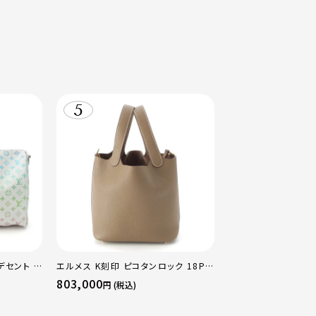
デセント キ
エルメス K刻印 ピコタンロック 18PM
ストンバッ
トリヨン ハンドバッグ ゴールド金具 エ
803,000
円 (税込)
トゥープ