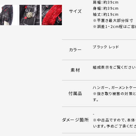
肩幅：約39cm
身幅：約39cm
サイズ
袖丈：約19cm
※平置き最大部分採寸
※誤差1~2cm程はご容
ブラック レッド
カラー
組成表示をご覧ください
素材
ハンガー、ガーメントケ
付属品
※抜き取り被害の対策と
す。
-
ダメージ箇所
※中古品ですので、本
います。予めご了承くだ