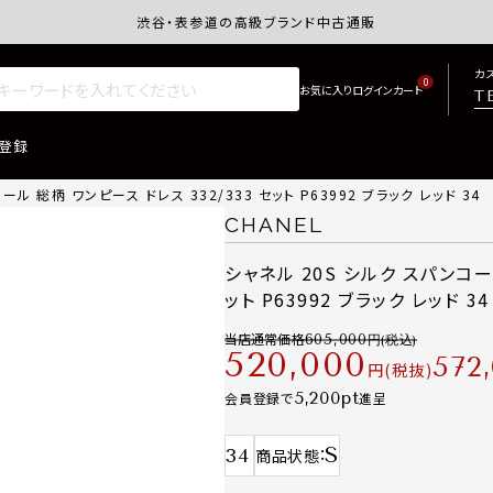
渋谷・表参道の高級ブランド中古通販サイトretro.j
カ
0
T
登録
ル 総柄 ワンピース ドレス 332/333 セット P63992 ブラック レッド 34
CHANEL
シャネル 20S シルク スパンコール
ット P63992 ブラック レッド 34
当店通常価格
605,000
520,000
572
税抜
5,200
会員登録で
進呈
S
34
商品状態