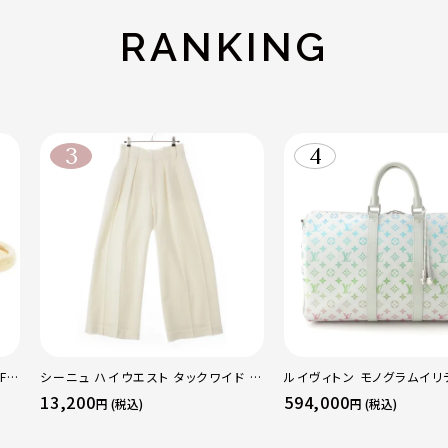
RANKING
F
シーニュ ハイウエスト タックワイド パ
ルイヴィトン モノグラムイリ
 ト
ンツ ボトムス オフホワイト 0
ーポルバンドリエール45 ボ
13,200
594,000
円 (税込)
円 (税込)
50
グ M13915 マルチカラー