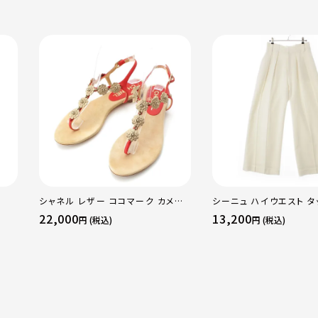
シャネル レザー ココマーク カメリ
シーニュ ハイウエスト タ
ア スエード サンダル ベージュ レッ
パンツ ボトムス オフホワ
22,000
13,200
円 (税込)
円 (税込)
ド 36C