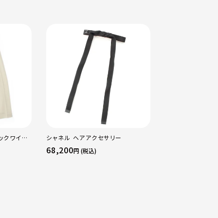
ックワイド
シャネル ヘアアクセサリー
リックオウエンス 0
イト 0
ー TRUCKER ライダースジャケット
68,200
149,600
円 (税込)
円 (税込
アウター ブラック 