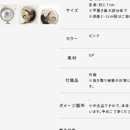
全長：約2.7cm
サイズ
※平置き最大部分採寸
※誤差1~2cm程はご容
ピンク
カラー
GP
素材
外箱
付属品
※抜き取り被害の対策と
す。
-
ダメージ箇所
※中古品ですので、本
います。予めご了承くだ