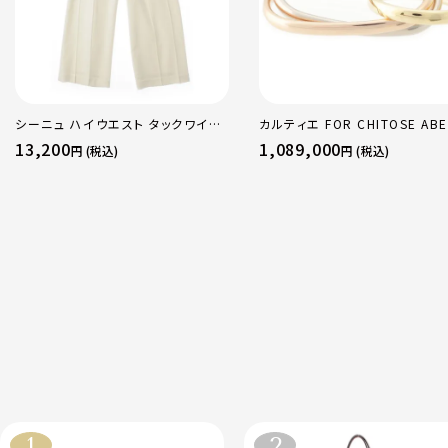
シーニュ ハイウエスト タックワイド
カルティエ FOR CHITOSE ABE
パンツ ボトムス オフホワイト 0
sacai サカイ 750 YG×PG×
13,200
1,089,000
円 (税込)
円 (税込)
トリニティ リング 指輪 マルチカ
50 51 52 24.9g