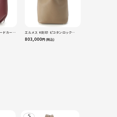
ャードカーフ
エルメス K刻印 ピコタンロック
エルメス B刻印 2
クチェリー
18PM トリヨン ハンドバッグ ゴール
16 アマゾン トリ
803,000
484,000
円 (税込)
円 (税込
ド金具 エトゥープ
ージュマルファ