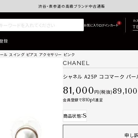
渋谷・表参道の高級ブランド中古通販サイトretro.j
カ
0
T
登録
パール スイング ピアス アクセサリー ピンク
CHANEL
シャネル A25P ココマーク パ
81,000
89,100
税抜
810
会員登録で
進呈
S
商品状態
申し