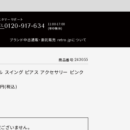
p商品はすべて正規品保証・返品可能（返品NG記載品を除く）
スタマーサポート
11:00-17:00
0120-917-634
EL
(年中無休)
ブランド中古通販・委託販売 retro.jpについて
商品番号
243055
ール スイング ピアス アクセサリー ピンク
税込
訳ございません。