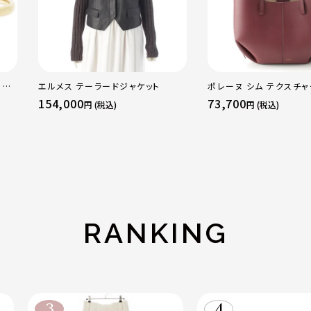
 OF
エルメス テーラードジャケット
ポレーヌ シム テクスチ
WG
レザー トートバッグ ダー
154,000
73,700
円 (税込)
円 (税込)
ラー
レギュラー
RANKING