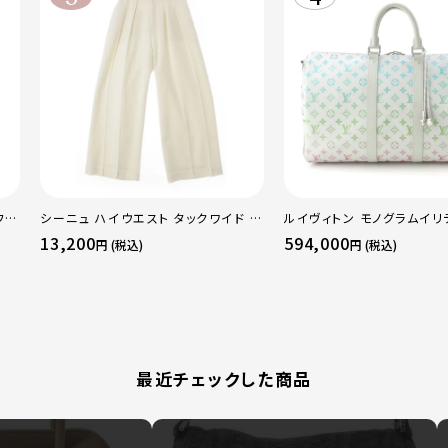
フレ
シーニュ ハイウエスト タックワイド パ
ルイヴィトン モノグラムイリ
レギ
ンツ ボトムス オフホワイト 0
ーポルバンドリエール45 ボ
13,200
594,000
円 (税込)
円 (税込)
グ M13915 マルチカラー
最近チェックした商品