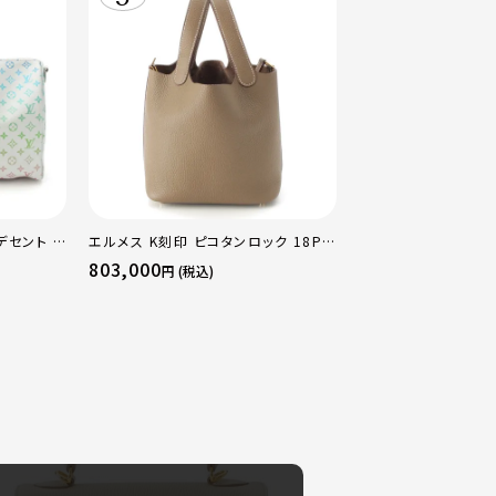
デセント キ
エルメス K刻印 ピコタンロック 18PM
ストンバッ
トリヨン ハンドバッグ ゴールド金具 エ
803,000
円 (税込)
トゥープ