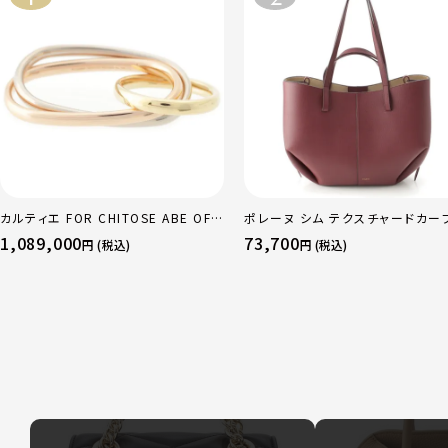
カルティエ FOR CHITOSE ABE OF
ポレーヌ シム テクスチャードカー
sacai サカイ 750 YG×PG×WG ト
ザー トートバッグ ダークチェリー 
1,089,000
73,700
円 (税込)
円 (税込)
リニティ リング 指輪 マルチカラー 50
ュラー
51 52 24.9g