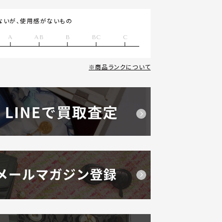
ないが、使用感がないもの
A
AB
B
BC
C
商品ランクについて