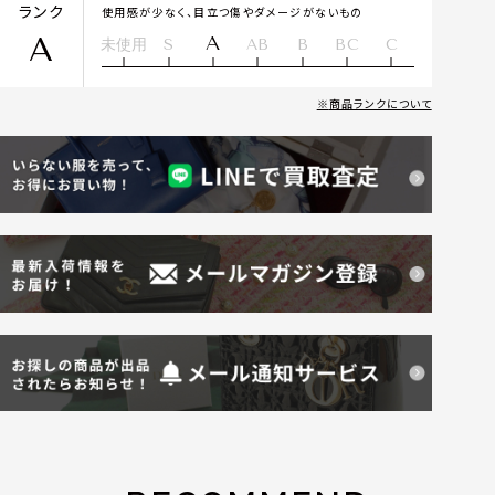
ランク
使用感が少なく、目立つ傷やダメージがないもの
A
A
未使用
S
AB
B
BC
C
商品ランクについて