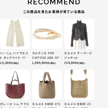
RECOMMEND
この商品を見たお客様が見ている商品
シーニュ ハイウエス
カルティエ FOR
エルメス テーラード
ト タックワイド パン
CHITOSE ABE OF
ジャケット
ツ ボトムス オフホワ
sacai サカイ 750
13,200
1,089,000
154,000
円 (税込)
円 (税込)
円 (税込)
イト 0
YG×PG×WG トリ
ニティ リング 指輪 マ
ルチカラー 50 51
52 24.9g
ポレーヌ シム テクス
エルメス K刻印 ピコ
エルメス B刻印 23