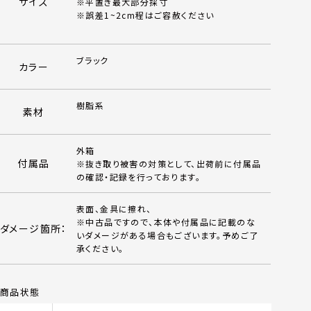
サイズ
※平置き最大部分採寸
※誤差1~2cm程はご容赦ください
ブラック
カラー
樹脂系
素材
外箱
付属品
※抜き取り被害の対策として、出荷前に付属品
の確認・記録を行っております。
表面、金具に擦れ、
※中古品ですので、本体や付属品に記載のな
ダメージ箇所：
いダメージがある場合もございます。予めご了
承ください。
商品状態