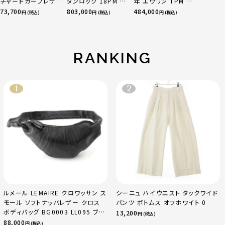
チャードカーフレザ
タンロック 18PM ト
年 エヴリン TPM 16
ー トートバッグ ダー
リヨン ハンドバッグ
アマゾン トリヨンク
73,700
803,000
484,000
円 (税込)
円 (税込)
円 (税込)
クチェリー レギュラ
ゴールド金具 エトゥ
レマンス ベージュマ
ー
ープ
ルファ
RANKING
ルメール LEMAIRE クロワッサン ス
シーニュ ハイウエスト タックワイド
モール ソフトナッパレザー クロス
パンツ ボトムス オフホワイト 0
ボディバッグ BG0003 LL095 ブラ
13,200
円 (税込)
ック
88,000
円 (税込)