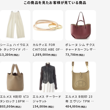
この商品を見たお客様が見ている商品
シーニュ ハイウエス
カルティエ FOR
ポレーヌ シム テクス
ト タックワイド パン
CHITOSE ABE OF
チャードカーフレザ
ツ ボトムス オフホワ
sacai サカイ 750
ー トートバッグ ダー
13,200
1,089,000
73,700
円 (税込)
円 (税込)
円 (税込)
イト 0
YG×PG×WG トリ
クチェリー レギュラ
ニティ リング 指輪 マ
ー
ルチカラー 50 51
52 24.9g
エルメス K刻印 ピコ
エルメス テーラード
エルメス B刻印 23
タンロック 18PM ト
ジャケット
年 エヴリン TPM 16
リヨン ハンドバッグ
アマゾン トリヨンク
803,000
154,000
484,000
円 (税込)
円 (税込)
円 (税込)