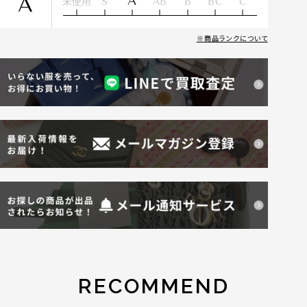
A
A
未使用
S
AB
B
BC
C
商品ランクについて
RECOMMEND