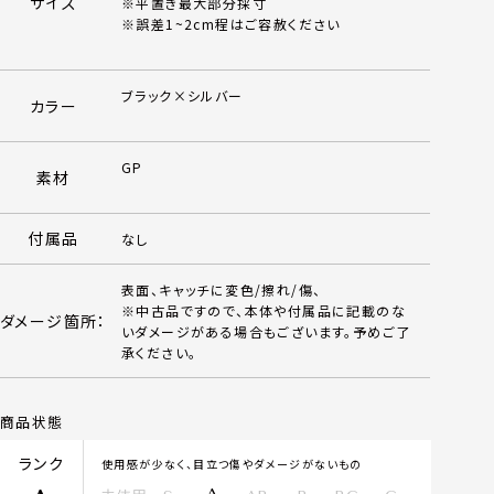
サイズ
※平置き最大部分採寸
※誤差1~2cm程はご容赦ください
ブラック×シルバー
カラー
GP
素材
付属品
なし
表面、キャッチに変色/擦れ/傷、
※中古品ですので、本体や付属品に記載のな
ダメージ箇所：
いダメージがある場合もございます。予めご了
承ください。
商品状態
ランク
使用感が少なく、目立つ傷やダメージがないもの