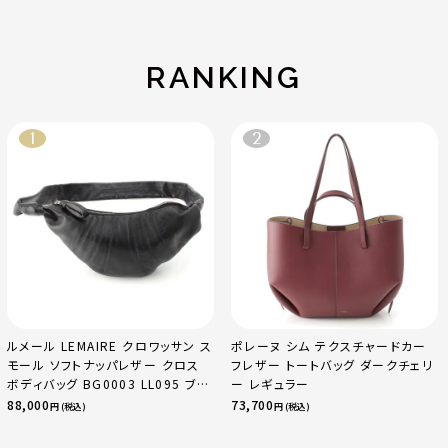
ゴールド金具 エトゥ
レマンス ベージュマ
ープ
ルファ
RANKING
ルメール LEMAIRE クロワッサン ス
ポレーヌ シム テクスチャードカー
モール ソフトナッパレザー クロス
フレザー トートバッグ ダークチェリ
ボディバッグ BG0003 LL095 ブラ
ー レギュラー
ック
88,000
73,700
円 (税込)
円 (税込)