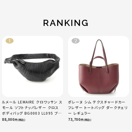
ゴールド金具 エトゥ
レマンス ベージュマ
ープ
ルファ
RANKING
ルメール LEMAIRE クロワッサン ス
ポレーヌ シム テクスチャードカー
モール ソフトナッパレザー クロス
フレザー トートバッグ ダークチェリ
ボディバッグ BG0003 LL095 ブラ
ー レギュラー
ック
88,000
73,700
円 (税込)
円 (税込)