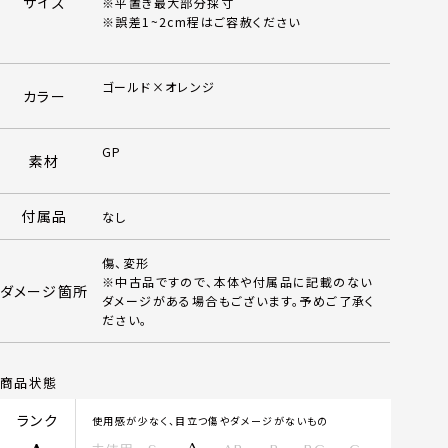
サイズ
※平置き最大部分採寸
※誤差1~2cm程はご容赦ください
ゴールド×オレンジ
カラー
GP
素材
付属品
なし
傷、変形
※中古品ですので、本体や付属品に記載のない
ダメージ箇所
ダメージがある場合もございます。予めご了承く
ださい。
商品状態
ランク
使用感が少なく、目立つ傷やダメージがないもの