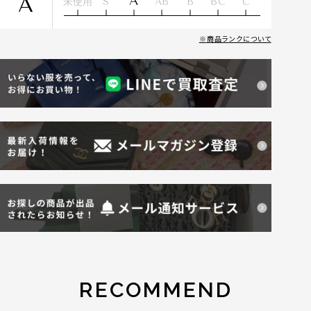
A
A
未使用
S
AB
B
BC
C
商品ランクについて
RECOMMEND