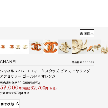
画像拡大
CHANEL
商品番号
230665
シャネル A23A ココマーク スタッズ ピアス イヤリング
アクセサリー ゴールド×オレンジ
当店通常価格
69,300
57,000
62,700
税抜
税込
会員登録で
570
進呈
A
商品状態