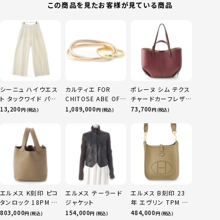
この商品を見たお客様が見ている商品
シーニュ ハイウエス
カルティエ FOR
ポレーヌ シム テクス
ト タックワイド パン
CHITOSE ABE OF
チャードカーフレザ
ツ ボトムス オフホワ
sacai サカイ 750
ー トートバッグ ダー
13,200
1,089,000
73,700
円 (税込)
円 (税込)
円 (税込)
イト 0
YG×PG×WG トリ
クチェリー レギュラ
ニティ リング 指輪 マ
ー
ルチカラー 50 51
52 24.9g
エルメス K刻印 ピコ
エルメス テーラード
エルメス B刻印 23
タンロック 18PM ト
ジャケット
年 エヴリン TPM 16
リヨン ハンドバッグ
アマゾン トリヨンク
803,000
154,000
484,000
円 (税込)
円 (税込)
円 (税込)