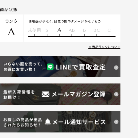
商品状態
ランク
使用感が少なく、目立つ傷やダメージがないもの
A
A
未使用
S
AB
B
BC
C
商品ランクについて