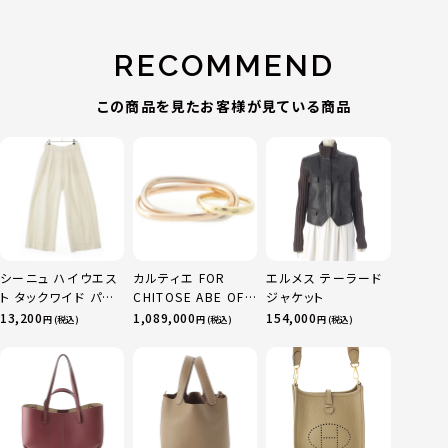
RECOMMEND
この商品を見たお客様が見ている商品
シーニュ ハイウエス
カルティエ FOR
エルメス テーラード
ト タックワイド パン
CHITOSE ABE OF
ジャケット
ツ ボトムス オフホワ
sacai サカイ 750
13,200
1,089,000
154,000
円 (税込)
円 (税込)
円 (税込)
イト 0
YG×PG×WG トリ
ニティ リング 指輪 マ
ルチカラー 50 51
52 24.9g