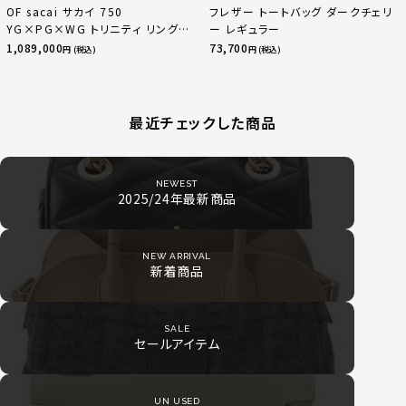
OF sacai サカイ 750
フレザー トートバッグ ダークチェリ
YG×PG×WG トリニティ リング
ー レギュラー
指輪 マルチカラー 50 51 52
1,089,000
73,700
円 (税込)
円 (税込)
24.9g
最近チェックした商品
NEWEST
2025/24年最新商品
NEW ARRIVAL
新着商品
SALE
セールアイテム
UN USED