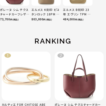
ポレーヌ シム テクス
エルメス K刻印 ピコ
エルメス B刻印 23
チャードカーフレザ
タンロック 18PM ト
年 エヴリン TPM 16
ー トートバッグ ダー
リヨン ハンドバッグ
アマゾン トリヨンク
73,700
803,000
484,000
円 (税込)
円 (税込)
円 (税込)
クチェリー レギュラ
ゴールド金具 エトゥ
レマンス ベージュマ
ー
ープ
ルファ
RANKING
カルティエ FOR CHITOSE ABE
ポレーヌ シム テクスチャードカー