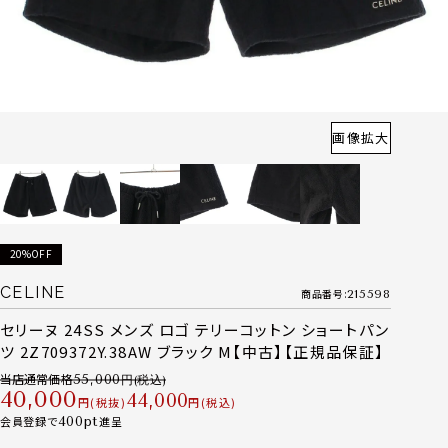
画像拡大
20%OFF
CELINE
商品番号
215598
セリーヌ 24SS メンズ ロゴ テリーコットン ショートパン
ツ 2Z709372Y.38AW ブラック M【中古】【正規品保証】
当店通常価格
55,000
40,000
44,000
税抜
税込
会員登録で
400
進呈