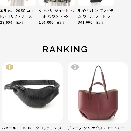
エルメス 20SS コッ
シャネル ツイード パ
ルイヴィトン モノグラ
トン Hリフト ノースリ
ール ハウンドトゥー
ム ウール フード ラッ
ーブ ブラウス トップ
ス 千鳥柄 ノーカラー
プ コート アウター
28,600
110,000
341,000
円 (税込)
円 (税込)
円 (税込)
ス ブラック 36
ジャケット P37678
ロゴ型押し
ブラック ホワイト モ
FJC022NUV グレー
ノクロ 36
40
RANKING
ルメール LEMAIRE クロワッサン ス
ポレーヌ シム テクスチャードカー