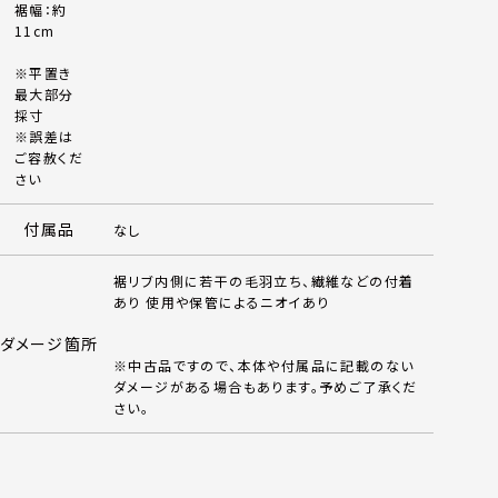
裾幅：約
11cm
※平置き
最大部分
採寸
※誤差は
ご容赦くだ
さい
付属品
なし
裾リブ内側に若干の毛羽立ち、繊維などの付着
あり 使用や保管によるニオイあり
ダメージ箇所
※中古品ですので、本体や付属品に記載のない
ダメージがある場合もあります。予めご了承くだ
さい。