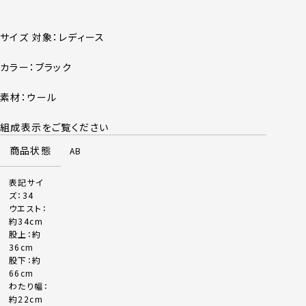
サイズ 対象：レディース
カラー：ブラック
素材：ウール
組成表示をご覧ください
商品状態
AB
表記サイ
ズ：34
ウエスト：
約34cm
股上：約
36cm
股下：約
66cm
わたり幅：
約22cm