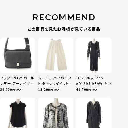
RECOMMEND
この商品を見たお客様が見ている商品
プラダ 99AW ウール
シーニュ ハイウエス
コムデギャルソン
レザー アーカイブ ワ
ト タックワイド パン
AD1993 93AW キュ
ン ショルダーバッグ
ツ ボトムス オフホワ
プラ Synergy シナジ
36,300
13,200
49,500
円 (税込)
円 (税込)
円 (税込)
グレー ブラック
イト 0
ー レース 切替 キュ
プラ ロング ワンピー
ス ドレス GO-
04057S ブラック S