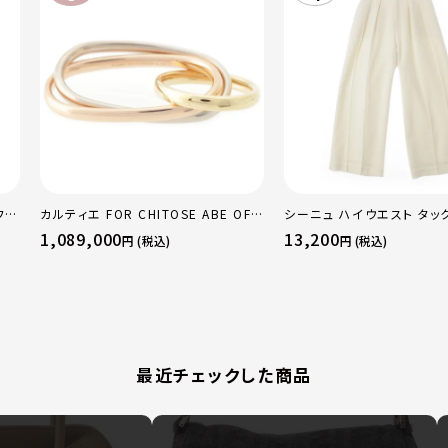
フレ
カルティエ FOR CHITOSE ABE OF
シーニュ ハイウエスト タッ
レギ
sacai サカイ 750 YG×PG×WG ト
ンツ ボトムス オフホワイト 
1,089,000
13,200
円 (税込)
円 (税込)
リニティ リング 指輪 マルチカラー 50
51 52 24.9g
最近チェックした商品