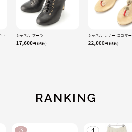
イド
シャネル ブーツ
シャネル レザー ココマー
ア スエード サンダル ベ
17,600
22,000
円 (税込)
円 (税込)
ド 36C
RANKING