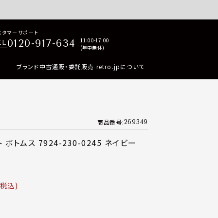
p商品はすべて正規品保証・返品可能（返品NG記載品を除く）
スタマーサポート
11:00-17:00
0120-917-634
EL
(年中無休)
ブランド中古通販・委託販売 retro.jpについて
商品番号
269349
トムス 7924-230-0245 ネイビー
税込