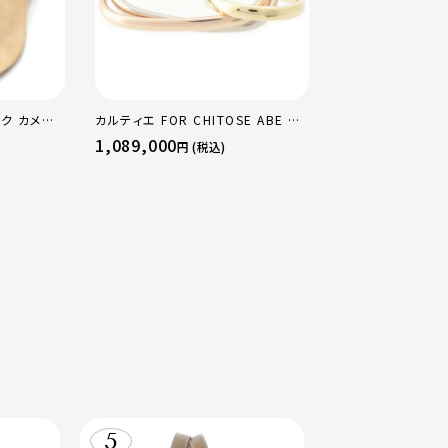
ク カメリ
カルティエ FOR CHITOSE ABE OF
ポレーヌ シム テ
ージュ レッ
sacai サカイ 750 YG×PG×WG
レザー トートバッ
1,089,000
73,700
円 (税込)
円 (税込)
トリニティ リング 指輪 マルチカラー
レギュラー
50 51 52 24.9g