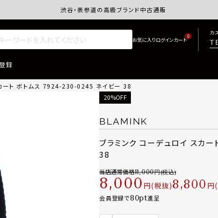
渋谷・表参道の高級ブランド中古通販サイトretro.j
カ
0
T
登録
ト ボトムス 7924-230-0245 ネイビー 38
20%OFF
BLAMINK
ブラミンク コーデュロイ スカート ボ
38
当店通常価格
11,000
8,000
8,800
税抜
80
会員登録で
進呈