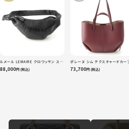
ルメール LEMAIRE クロワッサン スモ
ポレーヌ シム テクスチャードカー
ール ソフトナッパレザー クロス ボディ
ザー トートバッグ ダークチェリー 
88,000
73,700
円 (税込)
円 (税込)
バッグ BG0003 LL095 ブラック
ュラー