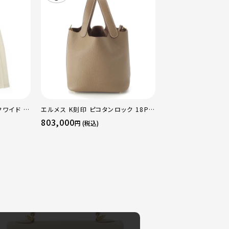
クワイド パ
エルメス K刻印 ピコタンロック 18PM
0
トリヨン ハンドバッグ ゴールド金具 エ
803,000
円 (税込)
トゥープ