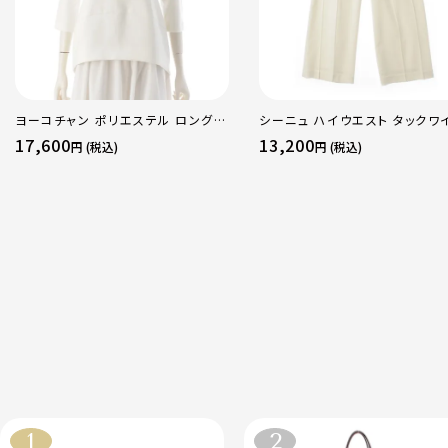
ヨーコチャン ポリエステル ロング
シーニュ ハイウエスト タックワ
スリーブ パール ブラウス ブラウス
パンツ ボトムス オフホワイト 0
17,600
13,200
円 (税込)
円 (税込)
YCB-923-355 ホワイト 38