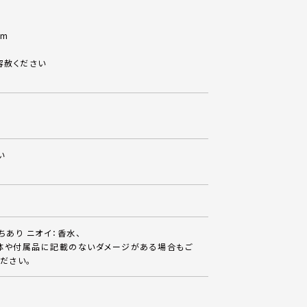
cm
容赦ください
い
ちあり ニオイ：香水、
体や付属品に記載のないダメージがある場合もご
ださい。