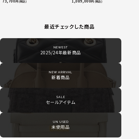
指輪 マルチカラー 50 51 52
73,700
1,089,000
円 (税込)
円 (税込)
24.9g
最近チェックした商品
NEWEST
2025/24年最新商品
NEW ARRIVAL
新着商品
SALE
セールアイテム
UN USED
未使用品