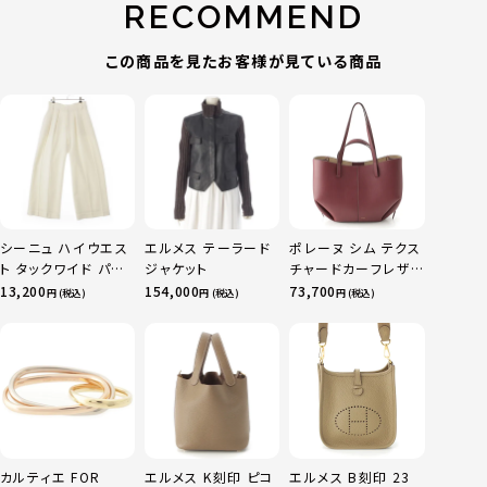
RECOMMEND
この商品を見たお客様が見ている商品
シーニュ ハイウエス
エルメス テーラード
ポレーヌ シム テクス
ト タックワイド パン
ジャケット
チャードカーフレザ
ツ ボトムス オフホワ
ー トートバッグ ダー
13,200
154,000
73,700
円 (税込)
円 (税込)
円 (税込)
イト 0
クチェリー レギュラ
ー
カルティエ FOR
エルメス K刻印 ピコ
エルメス B刻印 23