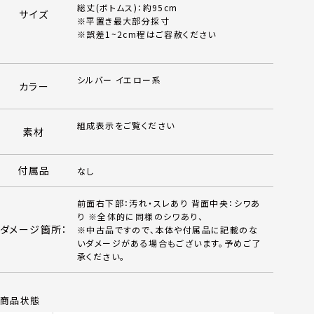
総丈(ボトムス)：約95cm
サイズ
※平置き最大部分採寸
※誤差1~2cm程はご容赦ください
シルバー イエロー系
カラー
組成表示をご覧ください
素材
付属品
なし
前面右下部：汚れ・スレあり 背面中央：シワあ
り ※全体的に同様のシワあり、
ダメージ箇所：
※中古品ですので、本体や付属品に記載のな
いダメージがある場合もございます。予めご了
承ください。
商品状態