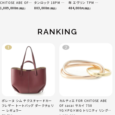
CHITOSE ABE OF
タンロック 18PM ト
年 エヴリン TPM 16
sacai サカイ 750
リヨン ハンドバッグ
アマゾン トリヨンク
1,089,000
803,000
484,000
円 (税込)
円 (税込)
円 (税込)
YG×PG×WG トリ
ゴールド金具 エトゥ
レマンス ベージュマ
ニティ リング 指輪 マ
ープ
ルファ
ルチカラー 50 51
52 24.9g
RANKING
ポレーヌ シム テクスチャードカー
カルティエ FOR CHITOSE ABE
フレザー トートバッグ ダークチェリ
OF sacai サカイ 750
ー レギュラー
YG×PG×WG トリニティ リング