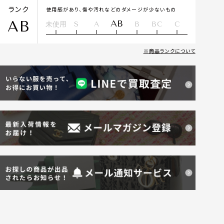
ランク
使用感があり、傷や汚れなどのダメージが少ないもの
AB
AB
未使用
S
A
B
BC
C
商品ランクについて