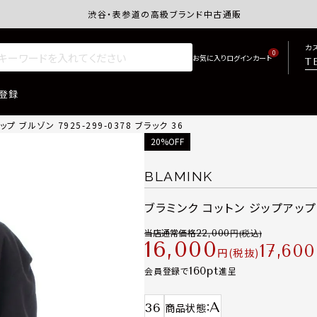
渋谷・表参道の高級ブランド中古通販サイトretro.j
カ
0
T
登録
 ブルゾン 7925-299-0378 ブラック 36
20%OFF
BLAMINK
ブラミンク コットン ジップアップ ブ
当店通常価格
22,000
16,000
17,600
税抜
160
会員登録で
進呈
A
36
商品状態