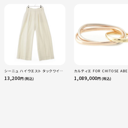
シーニュ ハイウエスト タックワイド
カルティエ FOR CHITOSE ABE
パンツ ボトムス オフホワイト 0
sacai サカイ 750 YG×PG×
13,200
1,089,000
円 (税込)
円 (税込)
トリニティ リング 指輪 マルチカ
50 51 52 24.9g