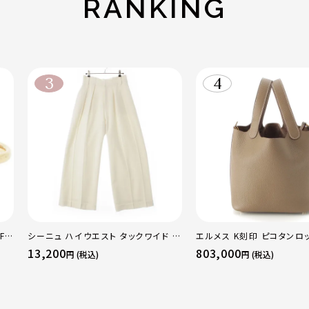
RANKING
F
シーニュ ハイウエスト タックワイド パ
エルメス K刻印 ピコタンロッ
 ト
ンツ ボトムス オフホワイト 0
トリヨン ハンドバッグ ゴー
13,200
803,000
円 (税込)
円 (税込)
50
トゥープ