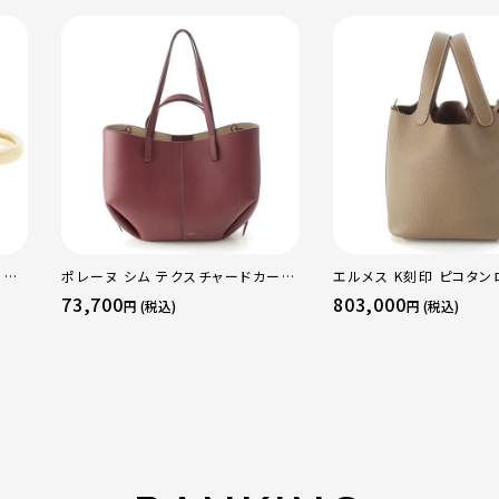
 OF
ポレーヌ シム テクスチャードカーフ
エルメス K刻印 ピコタン
WG
レザー トートバッグ ダークチェリー
18PM トリヨン ハンドバ
73,700
803,000
円 (税込)
円 (税込)
ラー
レギュラー
ド金具 エトゥープ