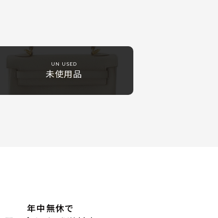
UN USED
未使用品
年中無休で