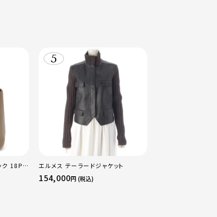
ク 18PM
エルメス テーラードジャケット
ルド金具 エ
154,000
円 (税込)