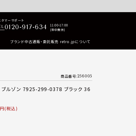
p商品はすべて正規品保証・返品可能（返品NG記載品を除く）
スタマーサポート
11:00-17:00
0120-917-634
EL
(年中無休)
ブランド中古通販・委託販売 retro.jpについて
商品番号
256005
ルゾン 7925-299-0378 ブラック 36
税込