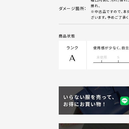
擦れ、
ダメージ箇所：
※中古品ですので、本
ざいます。予めご了承く
商品状態
ランク
使用感が少なく、目
A
未使用
S