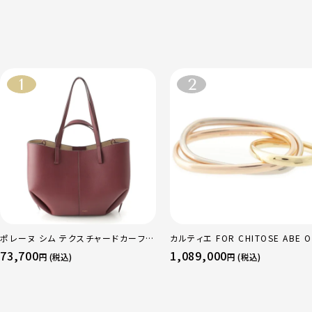
ポレーヌ シム テクスチャードカーフレ
カルティエ FOR CHITOSE ABE O
ザー トートバッグ ダークチェリー レギ
sacai サカイ 750 YG×PG×WG
73,700
1,089,000
円 (税込)
円 (税込)
ュラー
リニティ リング 指輪 マルチカラー 
51 52 24.9g