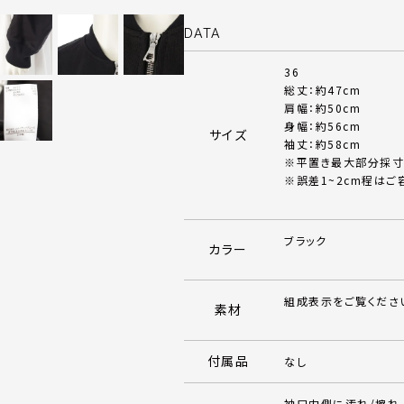
DATA
36
総丈：約47cm
肩幅：約50cm
身幅：約56cm
サイズ
袖丈：約58cm
※平置き最大部分採寸
※誤差1~2cm程はご
ブラック
カラー
組成表示をご覧くださ
素材
付属品
なし
袖口内側に汚れ/擦れ