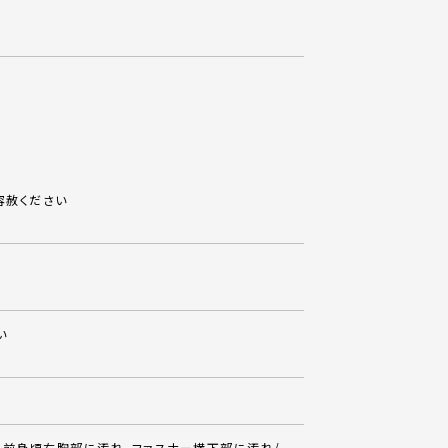
容赦ください
い
、前身頃右胸部に汚れ、ファスナー横下部に汚れ/