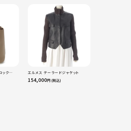
ロック
エルメス テーラードジャケット
エルメス B刻印 2
ッグ ゴール
16 アマゾン トリ
154,000
484,000
円 (税込)
円 (税込
ージュマルファ