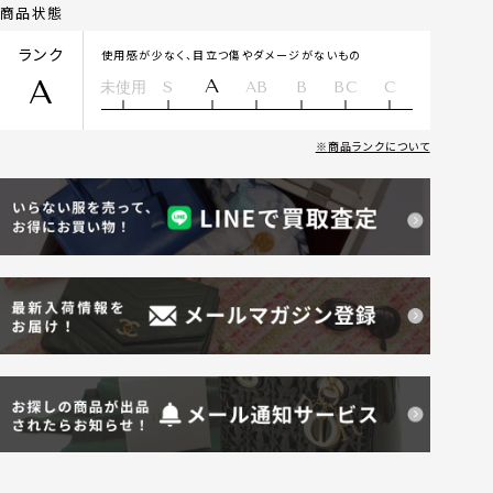
商品状態
ランク
使用感が少なく、目立つ傷やダメージがないもの
A
A
未使用
S
AB
B
BC
C
商品ランクについて