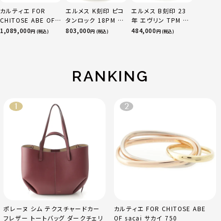
カルティエ FOR
エルメス K刻印 ピコ
エルメス B刻印 23
CHITOSE ABE OF
タンロック 18PM ト
年 エヴリン TPM 16
sacai サカイ 750
リヨン ハンドバッグ
アマゾン トリヨンク
1,089,000
803,000
484,000
円 (税込)
円 (税込)
円 (税込)
YG×PG×WG トリ
ゴールド金具 エトゥ
レマンス ベージュマ
ニティ リング 指輪 マ
ープ
ルファ
ルチカラー 50 51
52 24.9g
RANKING
ポレーヌ シム テクスチャードカー
カルティエ FOR CHITOSE ABE
フレザー トートバッグ ダークチェリ
OF sacai サカイ 750