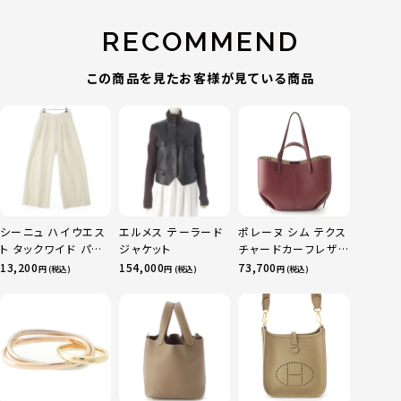
RECOMMEND
この商品を見たお客様が見ている商品
シーニュ ハイウエス
エルメス テーラード
ポレーヌ シム テクス
ト タックワイド パン
ジャケット
チャードカーフレザ
ツ ボトムス オフホワ
ー トートバッグ ダー
13,200
154,000
73,700
円 (税込)
円 (税込)
円 (税込)
イト 0
クチェリー レギュラ
ー