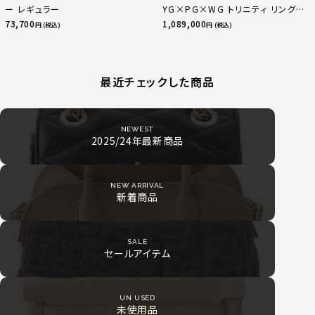
ー レギュラー
YG×PG×WG トリニティ リング
指輪 マルチカラー 50 51 52
73,700
1,089,000
円 (税込)
円 (税込)
24.9g
最近チェックした商品
NEWEST
2025/24年最新商品
NEW ARRIVAL
新着商品
SALE
セールアイテム
UN USED
未使用品