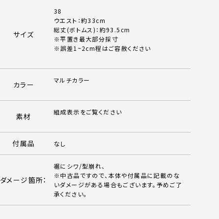
38
ウエスト：約33cm
総丈(ボトムス)：約93.5cm
サイズ
※平置き最大部分採寸
※誤差1~2cm程はご容赦ください
マルチカラー
カラー
組成表示をご覧ください
素材
付属品
なし
裾にシワ/型崩れ、
※中古品ですので、本体や付属品に記載のな
ダメージ箇所：
いダメージがある場合もございます。予めご了
承ください。