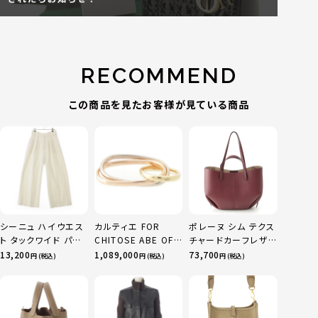
RECOMMEND
この商品を見たお客様が見ている商品
シーニュ ハイウエス
カルティエ FOR
ポレーヌ シム テクス
ト タックワイド パン
CHITOSE ABE OF
チャードカーフレザ
ツ ボトムス オフホワ
sacai サカイ 750
ー トートバッグ ダー
13,200
1,089,000
73,700
円 (税込)
円 (税込)
円 (税込)
イト 0
YG×PG×WG トリ
クチェリー レギュラ
ニティ リング 指輪 マ
ー
ルチカラー 50 51
52 24.9g