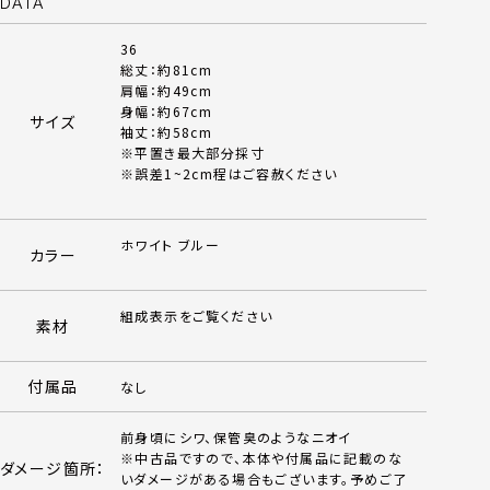
DATA
36
総丈：約81cm
肩幅：約49cm
身幅：約67cm
サイズ
袖丈：約58cm
※平置き最大部分採寸
※誤差1~2cm程はご容赦ください
ホワイト ブルー
カラー
組成表示をご覧ください
素材
付属品
なし
前身頃にシワ、保管臭のようなニオイ
※中古品ですので、本体や付属品に記載のな
ダメージ箇所：
いダメージがある場合もございます。予めご了