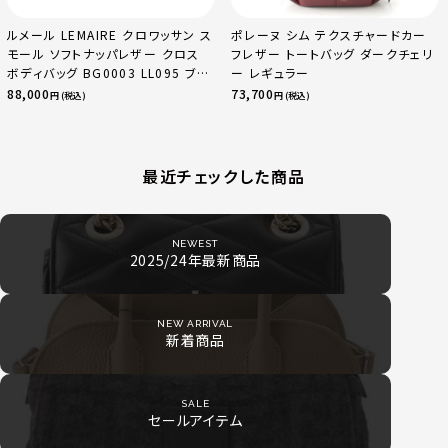
ルメール LEMAIRE クロワッサン ス
ポレーヌ シム テクスチャードカー
モール ソフトナッパレザー クロス
フレザー トートバッグ ダークチェリ
ボディバッグ BG0003 LL095 ブラ
ー レギュラー
ック
88,000
73,700
円 (税込)
円 (税込)
最近チェックした商品
NEWEST
2025/24年最新商品
NEW ARRIVAL
新着商品
SALE
セールアイテム