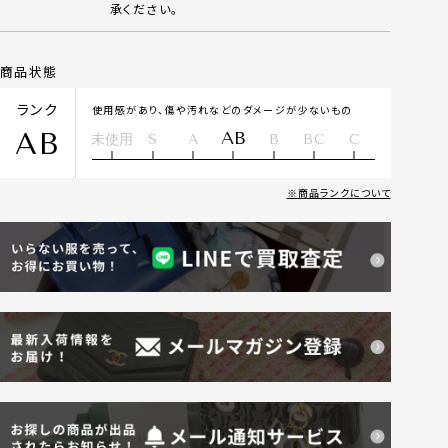
承ください。
商品状態
ランク
使用感があり、傷や汚れなどのダメージが少ないもの
AB
AB
未使用
S
A
B
BC
C
商品ランクについて