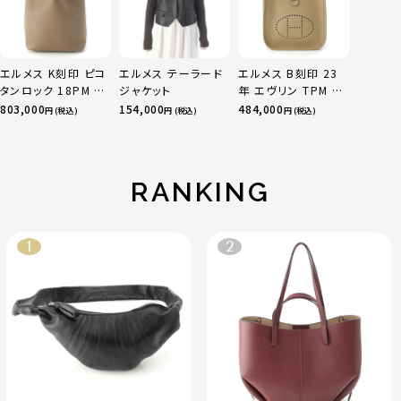
エルメス K刻印 ピコ
エルメス テーラード
エルメス B刻印 23
タンロック 18PM ト
ジャケット
年 エヴリン TPM 16
リヨン ハンドバッグ
アマゾン トリヨンク
803,000
154,000
484,000
円 (税込)
円 (税込)
円 (税込)
ゴールド金具 エトゥ
レマンス ベージュマ
ープ
ルファ
RANKING