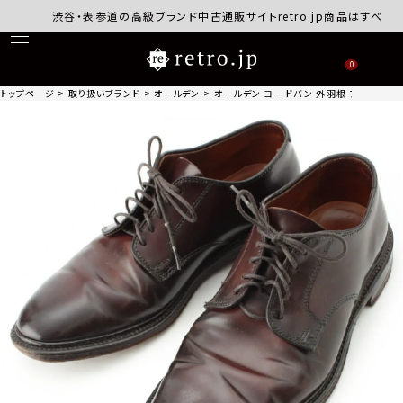
渋谷・表参道の高級ブランド中古通販サイトretro.jp商品はすべて正規
0
トップページ
取り扱いブランド
オールデン
オールデン コードバン 外羽根 プレーントゥ 