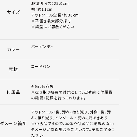
JP靴サイズ：25.0cm
幅：約11cm
サイズ
アウトソール全長：約30cm
※平置き最大部分採寸
※誤差はご容赦ください
バーガンディ
カラー
コードバン
素材
外箱、保存袋
付属品
※抜き取り被害の対策として、出荷前に付属品
の確認・記録を行っております。
アウトソール：傷、汚れ、擦り減り、外側 :傷、汚
れ、擦り減り、インソール : 汚れ、穴あきあり
ダメージ箇所
※中古品ですので、本体や付属品に記載のない
ダメージがある場合もございます。予めご了承く
ださい。