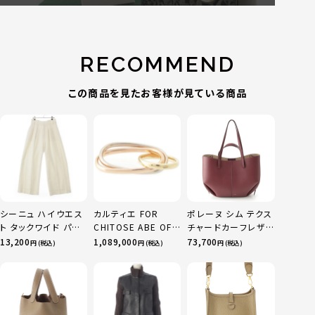
RECOMMEND
この商品を見たお客様が見ている商品
シーニュ ハイウエス
カルティエ FOR
ポレーヌ シム テクス
ト タックワイド パン
CHITOSE ABE OF
チャードカーフレザ
ツ ボトムス オフホワ
sacai サカイ 750
ー トートバッグ ダー
13,200
1,089,000
73,700
円 (税込)
円 (税込)
円 (税込)
イト 0
YG×PG×WG トリ
クチェリー レギュラ
ニティ リング 指輪 マ
ー
ルチカラー 50 51
52 24.9g