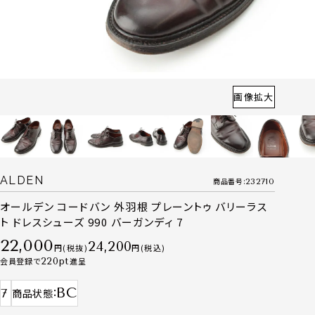
画像拡大
ALDEN
商品番号
232710
オールデン コードバン 外羽根 プレーントゥ バリーラス
ト ドレスシューズ 990 バーガンディ 7
22,000
24,200
税抜
税込
会員登録で
220
進呈
BC
7
商品状態