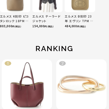
エルメス K刻印 ピコ
エルメス テーラード
エルメス B刻印 23
タンロック 18PM ト
ジャケット
年 エヴリン TPM 16
リヨン ハンドバッグ
アマゾン トリヨンク
803,000
154,000
484,000
円 (税込)
円 (税込)
円 (税込)
ゴールド金具 エトゥ
レマンス ベージュマ
ープ
ルファ
RANKING