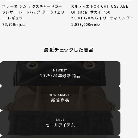
ポレーヌ シム テクスチャードカー
カルティエ FOR CHITOSE ABE
フレザー トートバッグ ダークチェリ
OF sacai サカイ 750
ー レギュラー
YG×PG×WG トリニティ リング
指輪 マルチカラー 50 51 52
73,700
1,089,000
円 (税込)
円 (税込)
24.9g
最近チェックした商品
NEWEST
2025/24年最新商品
NEW ARRIVAL
新着商品
SALE
セールアイテム