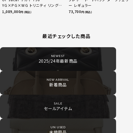
YG×PG×WG トリニティ リング
ー レギュラー
指輪 マルチカラー 50 51 52
1,089,000
73,700
円 (税込)
円 (税込)
24.9g
最近チェックした商品
NEWEST
2025/24年最新商品
NEW ARRIVAL
新着商品
SALE
セールアイテム
UN USED
未使用品