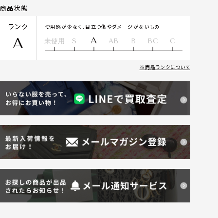
商品状態
ランク
使用感が少なく、目立つ傷やダメージがないもの
A
A
未使用
S
AB
B
BC
C
商品ランクについて