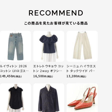
RECOMMEND
この商品を見たお客様が見ている商品
ルイヴィトン 2026
エトレトウキョウ コッ
シーニュ ハイウエス
コットン LVロゴステ
トン 2way オフショ
ト タックワイド パン
ッチ カーペンター デ
ル フレアネック クレ
ツ ボトムス オフホワ
149,450
16,500
13,200
円 (税込)
円 (税込)
円 (税込)
ニムパンツ 1AJBKO
ープ ブラウス カット
イト 0
ブルー 32
ソー トップス
1224410068 ネイ
ビー F