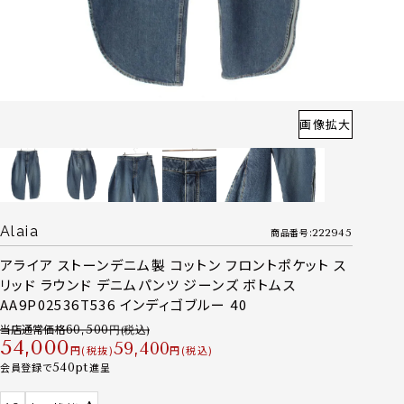
画像拡大
Alaia
商品番号
222945
アライア ストーンデニム製 コットン フロントポケット ス
リッド ラウンド デニムパンツ ジーンズ ボトムス
AA9P02536T536 インディゴブルー 40
当店通常価格
60,500
54,000
59,400
税抜
税込
会員登録で
540
進呈