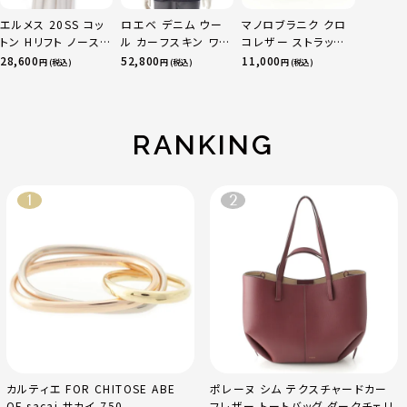
エルメス 20SS コッ
ロエベ デニム ウー
マノロブラニク クロ
トン Hリフト ノースリ
ル カーフスキン ワー
コレザー ストラップ
ーブ ブラウス トップ
ク アナグラムレザー
ヒール パンプス サン
28,600
52,800
11,000
円 (税込)
円 (税込)
円 (税込)
ス ブラック 36
パッチ テーラードジ
ダル ピンク コーラル
ャケット ライトアウタ
37 1/2
ー H526Y50X07 イ
ンディゴ ネイビー
RANKING
44
カルティエ FOR CHITOSE ABE
ポレーヌ シム テクスチャードカー
OF sacai サカイ 750
フレザー トートバッグ ダークチェリ