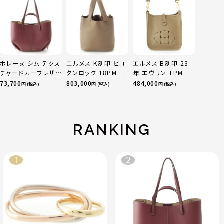
ルチカラー 50 51
52 24.9g
ポレーヌ シム テクス
エルメス K刻印 ピコ
エルメス B刻印 23
チャードカーフレザ
タンロック 18PM ト
年 エヴリン TPM 16
ー トートバッグ ダー
リヨン ハンドバッグ
アマゾン トリヨンク
73,700
803,000
484,000
円 (税込)
円 (税込)
円 (税込)
クチェリー レギュラ
ゴールド金具 エトゥ
レマンス ベージュマ
ー
ープ
ルファ
RANKING