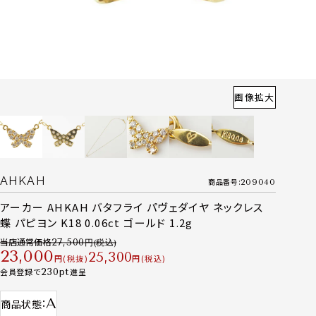
画像拡大
AHKAH
商品番号
209040
アーカー AHKAH バタフライ パヴェダイヤ ネックレス
蝶 パピヨン K18 0.06ct ゴールド 1.2g
当店通常価格
27,500
23,000
25,300
税抜
税込
会員登録で
230
進呈
A
商品状態