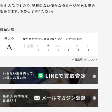
※中古品ですので、記載のない僅かなダメージがある場合
もあります。予めご了承ください。
商品状態
ランク
使用感が少なく、目立つ傷やダメージがないもの
A
A
未使用
S
AB
B
BC
C
商品ランクについて