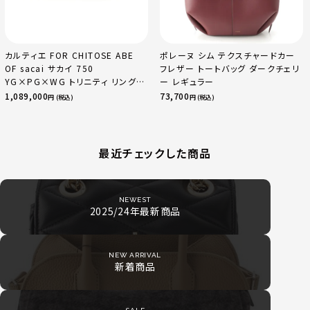
カルティエ FOR CHITOSE ABE
ポレーヌ シム テクスチャードカー
OF sacai サカイ 750
フレザー トートバッグ ダークチェリ
YG×PG×WG トリニティ リング
ー レギュラー
指輪 マルチカラー 50 51 52
1,089,000
73,700
円 (税込)
円 (税込)
24.9g
最近チェックした商品
NEWEST
2025/24年最新商品
NEW ARRIVAL
新着商品