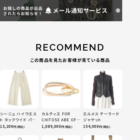
RECOMMEND
この商品を見たお客様が見ている商品
シーニュ ハイウエス
カルティエ FOR
エルメス テーラード
ト タックワイド パン
CHITOSE ABE OF
ジャケット
ツ ボトムス オフホワ
sacai サカイ 750
13,200
1,089,000
154,000
円 (税込)
円 (税込)
円 (税込)
イト 0
YG×PG×WG トリ
ニティ リング 指輪 マ