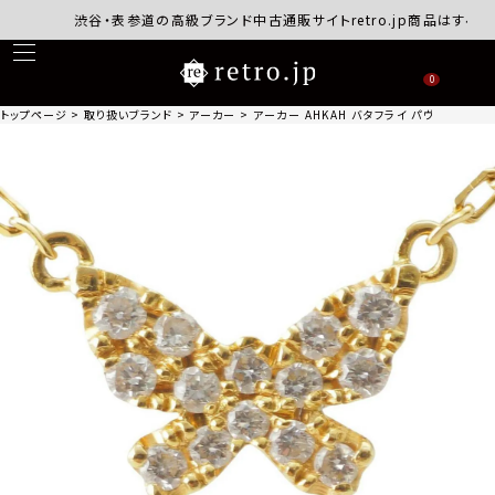
渋谷・表参道の高級ブランド中古通販サイトretro.jp商品はすべて正
0
トップページ
取り扱いブランド
アーカー
アーカー AHKAH バタフライ パヴェダイヤ ネック