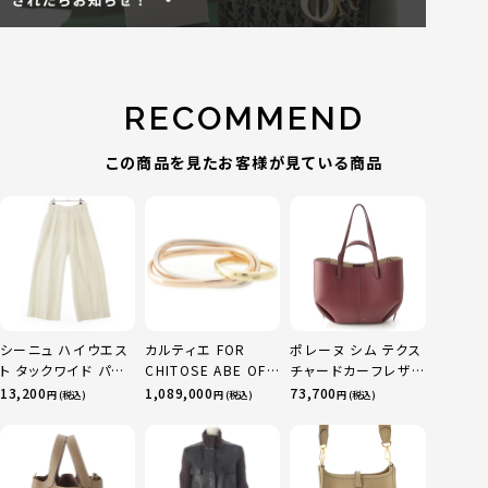
RECOMMEND
この商品を見たお客様が見ている商品
シーニュ ハイウエス
カルティエ FOR
ポレーヌ シム テクス
ト タックワイド パン
CHITOSE ABE OF
チャードカーフレザ
ツ ボトムス オフホワ
sacai サカイ 750
ー トートバッグ ダー
13,200
1,089,000
73,700
円 (税込)
円 (税込)
円 (税込)
イト 0
YG×PG×WG トリ
クチェリー レギュラ
ニティ リング 指輪 マ
ー
ルチカラー 50 51
52 24.9g