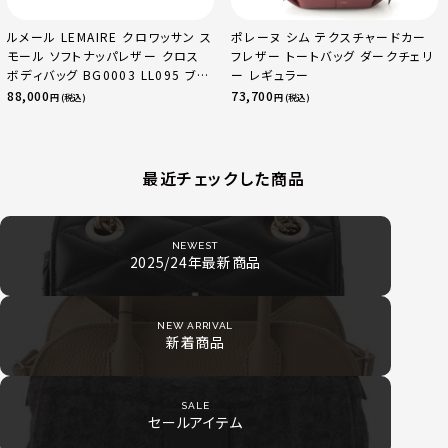
ルメール LEMAIRE クロワッサン ス
ポレーヌ シム テクスチャードカー
モール ソフトナッパレザー クロス
フレザー トートバッグ ダークチェリ
ボディバッグ BG0003 LL095 ブラ
ー レギュラー
ック
88,000
73,700
円 (税込)
円 (税込)
最近チェックした商品
NEWEST
2025/24年最新商品
NEW ARRIVAL
新着商品
SALE
セールアイテム