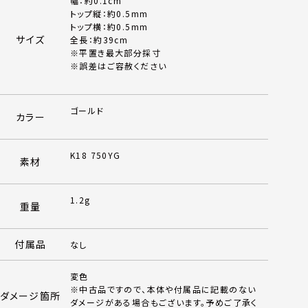
幅：約0.1cm
トップ縦：約0.5mm
トップ横：約0.5mm
サイズ
全長：約39cm
※平置き最大部分採寸
※誤差はご容赦ください
ゴールド
カラー
K18 750YG
素材
1.2g
重量
付属品
なし
変色
※中古品ですので、本体や付属品に記載のない
ダメージ箇所
ダメージがある場合もございます。予めご了承く