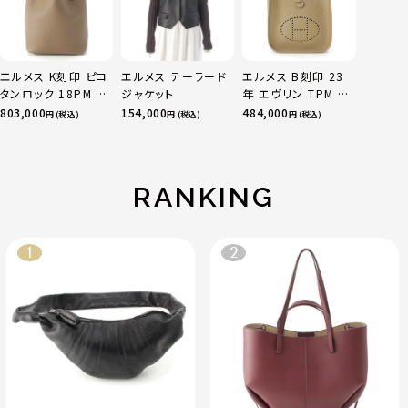
エルメス K刻印 ピコ
エルメス テーラード
エルメス B刻印 23
タンロック 18PM ト
ジャケット
年 エヴリン TPM 16
リヨン ハンドバッグ
アマゾン トリヨンク
803,000
154,000
484,000
円 (税込)
円 (税込)
円 (税込)
ゴールド金具 エトゥ
レマンス ベージュマ
ープ
ルファ
RANKING