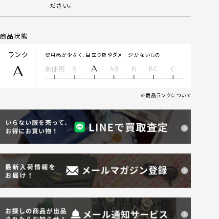
ださい。
商品状態
ランク
使用感が少なく、目立つ傷やダメージがないもの
A
A
未使用
S
AB
B
BC
C
商品ランクについて