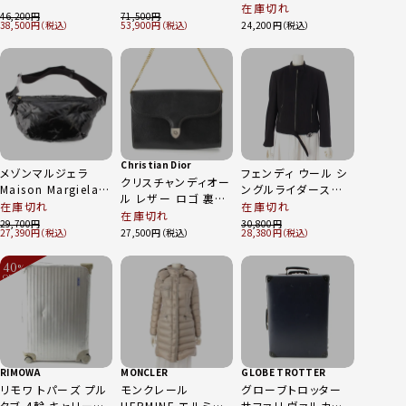
グ リネン混 変型 ジ
初期 単色タグ ジップ
ゥ バリーラスト ドレ
在庫切れ
46,200
71,500
ャンプ スーツ
2WAY デタッチャブ
スシューズ 990 バー
38,500
53,900
24,200
JM73023 インディゴ
ル ウエスタン パンツ
ガンディ 7
9
ショートパンツ ブラッ
ク 8
Christian Dior
メゾンマルジェラ
フェンディ ウール シ
クリスチャンディオー
Maison Margiela
ングルライダースジャ
ル レザー ロゴ 裏地
グラムスラム ポリウ
ケット ブルゾン ベル
在庫切れ
在庫切れ
トロッター オブリー
在庫切れ
レタン ベルトバッグ
ト付き ブラック 40
29,700
30,800
ク総柄 チェーン ショ
27,390
27,500
28,380
ウエストポーチ
ルダーバッグ クロス
S61WB0000 ブラッ
ボディ ブラック ゴー
40
ク
%
ルド金具
OFF
～
RIMOWA
MONCLER
GLOBE TROTTER
リモワ トパーズ プル
モンクレール
グローブトロッター
タブ 4輪 キャリーバ
HERMINE エルミン
サファリ ヴァルカンフ