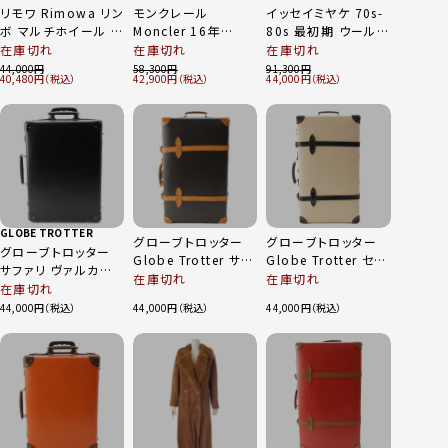
リモワ Rimowa リン
モンクレール
イッセイミヤケ 70s-
ボ マルチホイール ス
Moncler 16年
80s 最初期 ウール
ーツケース キャリー
MARGARITA ジップ
ナイロン イカ 袴 変
在庫切れ
在庫切れ
在庫切れ
ケース
アップ ダウン コート
形 シャツ パンツセッ
44,000
58,300
91,300
40,480
42,900
44,000
8907020060385
アウター 46377 カ
トアップ 平面 襤褸
ブラック 60L
ーキ 0
ネイビー ベージュ 9
GLOBE TROTTER
グローブトロッター
グローブトロッター
グローブトロッター
Globe Trotter サフ
Globe Trotter セン
サファリ ヴァルカンフ
ァリ 2輪 キャリーケ
テナリー 2輪 キャリ
在庫切れ
在庫切れ
ァイバー 18インチ 2
在庫切れ
ース スーツケース キ
ーケース スーツケー
輪 キャリーバッグ ス
44,000
44,000
44,000
ャリーバッグ ブラウ
ス キャリーバッグ ア
ーツケース ブラック
ン 30インチ
イボリー 30インチ