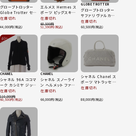
GLOBE TROTTER
グローブトロッター
エルメス Hermes ス
グローブトロッター
Globe Trotter セン
ポーツ ピッグスキン
サファリ ヴァルカンフ
テナリー ヴァルカン
スエードレザー ヴィ
在庫切れ
在庫切れ
ァイバー 33インチ
在庫切れ
ファイバー 2輪 キャ
ンテージ ファーコー
60,500
キャリーバッグ スー
44,000
51,590
60,500
リーケース スーツケ
ト ブラウン
ツケース
ース オレンジ
GTCNTRT33ED レ
40
%
ッド
OFF
～
CHANEL
CHANEL
シャネル Chanel ス
シャネル 96A ココマ
シャネル スノーライ
ポーツ マトラッセ ロ
ーク カシミヤ ジップ
ン ヘルメット ファッ
ゴ キャンバス ミニ ボ
在庫切れ
ニット 長袖 トップス
ション雑貨 ホワイト
在庫切れ
在庫切れ
ストン バッグ グレー
P08834 ブラック 44
110,000
60,500
66,000
88,000