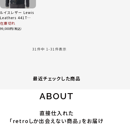
ルイスレザー Lewis
Leathers 441T
CYCLONE サイクロ
在庫切れ
ン カウハイド ダブル
99,000
ライダース ジャケッ
ト ネイビー 36
31
件中
1
-
31
件表示
最近チェックした商品
ABOUT
直接仕入れた
「retroしか出会えない商品」をお届け