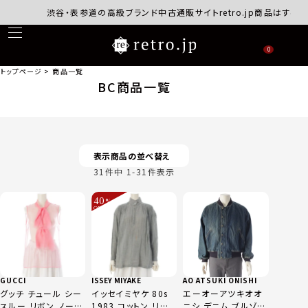
渋谷・表参道の高級ブランド中古通販サイトretro.jp商品はすべて正
0
トップページ
商品一覧
BC商品一覧
表示商品の並べ替え
31
件中
1
-
31
件表示
40
%
OFF
～
GUCCI
ISSEY MIYAKE
AO ATSUKI ONISHI
グッチ チュール シー
イッセイミヤケ 80s
エーオーアツキオオ
スルー リボン ノース
1983 コットン リネ
ニシ デニム ブルゾン