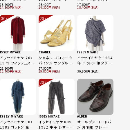
リーブ ブラウス トッ
ン シャーリング プル
インディゴ ブルー
15,400
26,400
17,600
14,300
14,300
15,400
プス ピンク
オーバー 長袖シャツ
トップス JG11513
30
20
%
%
ライトグレー 9
OFF
OFF
～
～
ISSEY MIYAKE
CHANEL
ISSEY MIYAKE
イッセイミヤケ 70s
シャネル ココマーク
イッセイミヤケ 1984
1979 フィッシュスケ
パイソン サンダル イ
年 コットン 筆タグ 絞
ール 鱗 カットパイル
エロー 37
り染め 平面 変形 シ
25,300
27,500
15,400
19,800
30,800
ロング コート アウタ
ャツ プルオーバー ト
ー レッド
ップス ネイビー ホワ
20
%
イト 9
OFF
～
ISSEY MIYAKE
ISSEY MIYAKE
ALDEN
イッセイミヤケ 80s
イッセイミヤケ 80s
オールデン コードバ
1983 コットン 筆タ
1982 牛革 レザー
ン 外羽根 プレーント