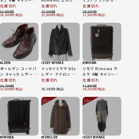
ッグ キャリーケース
ヌ ロング ダウンコー
ァイバー レザー スー
在庫切れ
在庫切れ
在庫切れ
トラベルバッグ
ト アウター ベージュ
ツケース ネイビー ブ
53,900
33,000
38,500
28,600
30,800
31,900
93170 シルバー
00
ラック
82L
ALDEN
ISSEY MIYAKE
RIMOWA
オールデン コードバ
イッセイミヤケ 80s
リモワ Rimowa サ
ン チャッカ レザー バ
レザー ナイロン 筆タ
ルサ 4輪 キャリーバ
リーラスト ブーツ シ
グ 4WAY ジャケット
ッグ キャリーケース
在庫切れ
在庫切れ
在庫切れ
ューズ 1339 バーガ
アウター JQ33017
スーツケース ブラウ
36,300
41,800
33,000
38,500
38,500
ンディ 7
ブルー×ブラック M
ン 60L
20
50
%
%
OFF
OFF
～
～
RIMOWA
MONCLER
ISSEY MIYAKE