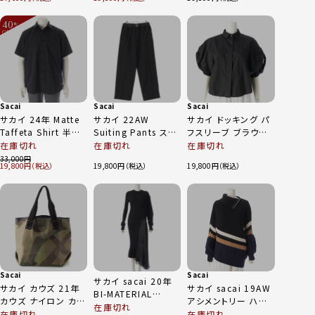
ー 18-04025 ネイ
デザイン ニット ハイ
ビー×グレー系 1
ネック セーター トッ
40
%
プス 22-06597 ネイ
OFF
～
ビー×ホワイト 1
Sacai
Sacai
Sacai
サカイ 24年 Matte
サカイ 22AW
サカイ ドッキング パ
Taffeta Shirt 半袖
Suiting Pants スー
フスリーブ ブラウス
シャツ トップス 24-
チング サイドライン
半袖 シャツ トップス
在庫切れ
在庫切れ
在庫切れ
03358M ブラック 1
ベルテッド パンツ ボ
22-06070 ブラック
33,000
19,800
19,800
19,800
トムス ブラック 0
1
Sacai
Sacai
サカイ sacai 20年
サカイ カウズ 21年
サカイ sacai 19AW
BI-MATERIAL
カウズ ナイロン カモ
アシメントリー ハー
ASYMMETRICAL ニ
在庫切れ
フラージュ トートバッ
フジップ バルーンス
在庫切れ
在庫切れ