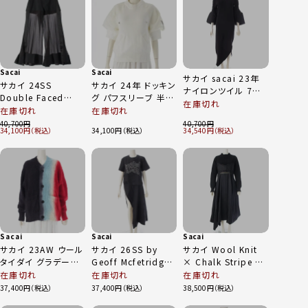
Sacai
Sacai
サカイ sacai 23年
サカイ 24SS
サカイ 24年 ドッキン
ナイロンツイル 7分
Double Faced
グ パフスリーブ 半袖
袖 コットン ニットワ
在庫切れ
Pants 切替ベルテッ
ニット トップス MA-1
在庫切れ
在庫切れ
ンピース ドレス 23-
ド パンツ ボトムス
24-07087 ホワイト
40,700
40,700
06676 ブラック 2
34,100
34,100
34,540
24-07216 ブラック
1
2
Sacai
Sacai
Sacai
サカイ 23AW ウール
サカイ 26SS by
サカイ Wool Knit
タイダイ グラデーシ
Geoff Mcfetridge
× Chalk Stripe 切
ョン ニット カーディ
Poplin Dress ポプ
替 ワンピース ドレス
在庫切れ
在庫切れ
在庫切れ
ガン トップス 23-
リン グラフィック ド
22-06327 ブラック
37,400
37,400
38,500
03167M マルチカラ
レス ワンピース 26-
×ネイビー 2