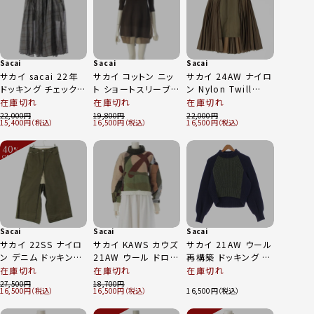
Sacai
Sacai
Sacai
サカイ sacai 22年
サカイ コットン ニッ
サカイ 24AW ナイロ
ドッキング チェック
ト ショートスリーブ
ン Nylon Twill
プリーツ ロングスカ
ドッキング ワンピー
Skirt プリーツ スカ
在庫切れ
在庫切れ
在庫切れ
ート 22-05991 カー
ス ドレス 22-05961
ート 24-07518 ブラ
22,000
19,800
22,000
15,400
16,500
16,500
キ 1
カーキ×ベージュ 1
ウン カーキ系 2
40
%
OFF
～
Sacai
Sacai
Sacai
サカイ 22SS ナイロ
サカイ KAWS カウズ
サカイ 21AW ウール
ン デニム ドッキング
21AW ウール ドロー
再構築 ドッキング ケ
スリットデザイン ロ
コード タートルネッ
ーブル ニット セータ
在庫切れ
在庫切れ
在庫切れ
ング スカート ボトム
ク ニット トップス
ー トップス 長袖 21-
27,500
18,700
16,500
16,500
16,500
ス 22-05965 カーキ
21-05688 カーキ 1
05730 ネイビー 1
1