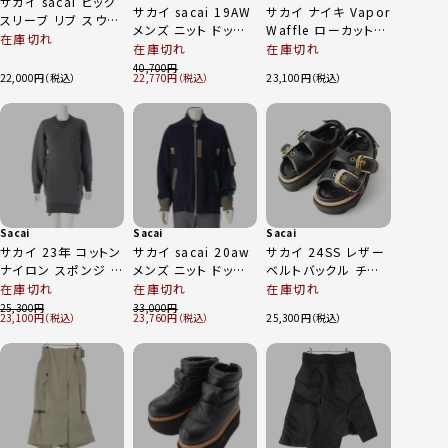
サカイ sacai ビッグ
サカイ sacai 19AW
サカイ ナイキ Vapor
スリーブ リブ スウェ
メンズ ニット ドッキ
Waffle ローカット
ット トップス 23-
在庫切れ
ング ボンバージャケ
スニーカー シューズ
在庫切れ
在庫切れ
06561 グレー 2
ット 19-04579 アイ
DD1875-200 ベー
40,700
22,000
22,770
23,100
ボリー 3
ジュ系 23cm
Sacai
Sacai
Sacai
サカイ 23年 コットン
サカイ sacai 20aw
サカイ 24SS レザー
ナイロン スポンジ ス
メンズ ニット ドッキ
ベルトバックル チャ
ウェット ツイル ジッ
ング ジャケット ブル
ンキーソール 厚底 サ
在庫切れ
在庫切れ
在庫切れ
プ ドレス トップス
ゾン 20-02224M ネ
ンダル 24-07177 ブ
25,300
33,000
23,100
23,760
25,300
SCW-069 グレー 1
イビー 1
ラック 37