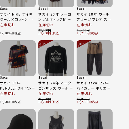
Sacai
Sacai
Sacai
サカイ NIKE ナイキ
サカイ 20年 レーヨ
サカイ 18年 ウール
ウール×コットン ドッ
ン ノルディック柄 ベ
プリーツ フレア スカ
キング ニット トップ
ルベット プリーツドッ
ート 18-04029 ブラ
在庫切れ
在庫切れ
在庫切れ
ス 802262-063 グ
キング ペチコート イ
ウン×ブルー系 1
22,000
15,400
12,100
13,200
13,200
レー XXS
ンナー付 ジップデザ
イン ブルゾン ブラウ
40
30
ン系
%
%
OFF
OFF
～
～
Sacai
Sacai
Sacai
サカイ 19年
サカイ 24年 マーク
サカイ sacai 22年
PENDLETON ペンド
ゴンザレス ウール ゴ
バイカラー ポリエス
ルトン 総柄 アシンメ
ンズ デザイン サイド
テル パンツ ボトムス
在庫切れ
在庫切れ
在庫切れ
トリー ジップ デザイ
スナップボタン クル
06369 ベージュ×ブ
24,200
19,800
13,200
13,200
13,200
ン 半袖 カットソー
ーネック ニット 24-
ラック 1
19-04236 ブラウン
03529M ブラック 1
系×ネイビー 1