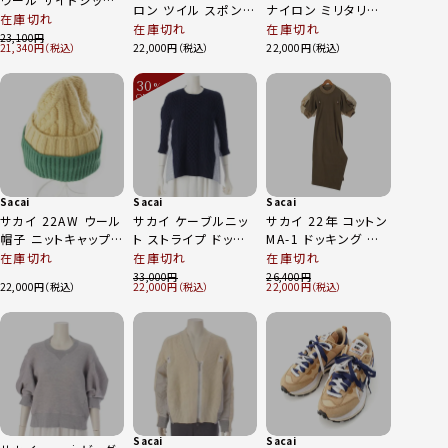
ロン ツイル スポンジ
ナイロン ミリタリー
刺繍ニット セーター
在庫切れ
プルオーバ スウェッ
ボリューム スリーブ
在庫切れ
在庫切れ
17-03468 アイボリ
23,100
ト 半袖 トップス 24-
カットソー トップス
21,340
22,000
22,000
ー 1
07539 ブラック 1
ブラック オリーブ 1
30
%
OFF
～
Sacai
Sacai
Sacai
サカイ 22AW ウール
サカイ ケーブルニッ
サカイ 22年 コットン
帽子 ニットキャップ
ト ストライプ ドッキ
MA-1 ドッキング パフ
22-0435S イエロー
ング セーター トップ
スリーブ ワンピース
在庫切れ
在庫切れ
在庫切れ
グリーン M
ス ブラウス SCW-
ドレス 22-06082 カ
33,000
26,400
22,000
22,000
22,000
108 ネイビー 1
ーキ 2
Sacai
Sacai