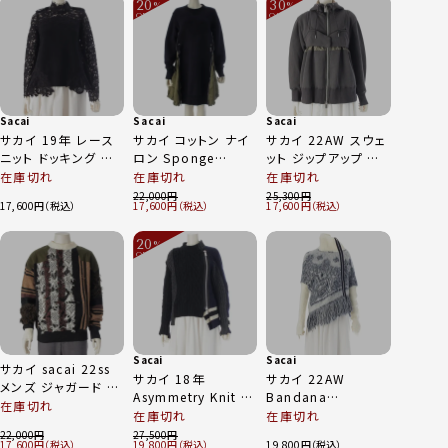
20
30
%
%
OFF
OFF
～
～
Sacai
Sacai
Sacai
サカイ 19年 レース
サカイ コットン ナイ
サカイ 22AW スウェ
ニット ドッキング ハ
ロン Sponge
ット ジップアップ ブ
イネック ブラウス ト
Sweat Dress スポン
ルゾン パーカー パー
在庫切れ
在庫切れ
在庫切れ
ップス 19-04812 ブ
ジスウェット 長袖ワ
カー 22-06248 グレ
22,000
25,300
17,600
17,600
17,600
ラック 1
ンピース ワンピース
ー、オリーブ １
19-04779 ネイビー
20
×カーキ 1
%
OFF
～
Sacai
Sacai
サカイ sacai 22ss
サカイ 18年
サカイ 22AW
メンズ ジャガード リ
Asymmetry Knit ウ
Bandana
ネン×コットン プル
在庫切れ
ール ジップアップ ニ
Jacquard Knit
在庫切れ
在庫切れ
オーバー ニット トッ
ット ジャケット アウタ
pullover モヘヤ混
22,000
27,500
プス カーキ 1
17,600
19,800
19,800