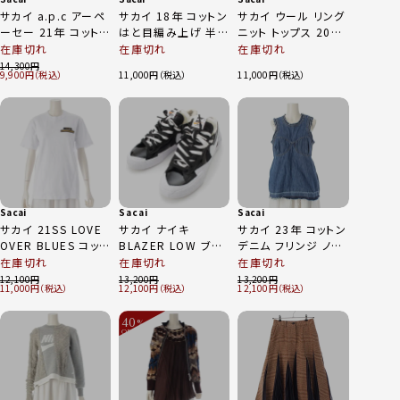
サカイ a.p.c アーペ
サカイ 18年 コットン
サカイ ウール リング
ーセー 21年 コットン
はと目編み上げ 半袖
ニット トップス 20‐
サイドジップ プリント
カットソー 18-
05281 アイボリー 1
在庫切れ
在庫切れ
在庫切れ
半袖Ｔシャツ 21E2-
03647 ホワイト 2
14,300
9,900
11,000
11,000
COEQW-M26987
ブラック XS
Sacai
Sacai
Sacai
サカイ 21SS LOVE
サカイ ナイキ
サカイ 23年 コットン
OVER BLUES コット
BLAZER LOW ブレ
デニム フリンジ ノー
ン バックプリント 半
ーザー ロー レザー
スリーブ トップス ベ
在庫切れ
在庫切れ
在庫切れ
袖Ｔシャツ 21-
スニーカー DM6443
スト 23-0648 イン
12,100
13,200
13,200
11,000
12,100
12,100
0176S ホワイト 1
001 ブラック ホワイ
ディゴ 2
ト 23cm
40
%
OFF
～