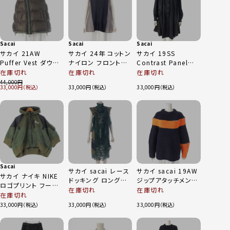
Sacai
Sacai
Sacai
サカイ 21AW
サカイ 24年 コットン
サカイ 19SS
Puffer Vest ダウン
ナイロン フロントニ
Contrast Panel
ベスト ダウンベスト
ット グレンチェック切
Dress サイドファスナ
在庫切れ
在庫切れ
在庫切れ
SCW-038 カーキ 1
替 トップス ノースリ
ー ドッキング シャツ
44,000
33,000
33,000
33,000
ーブ プリーツ チュニ
ワンピース ドレス
ック 24-07280 ネイ
19-04730 ブラック
ビー×グレー系 3
2
Sacai
サカイ sacai レース
サカイ sacai 19AW
サカイ ナイキ NIKE
ドッキング ロングス
ジップアタッチメント
ロゴプリント フード
カート ノースリーブ
ニット セーター 19-
在庫切れ
在庫切れ
ma1 ブルゾン
在庫切れ
トップス セットアップ
04591 ネイビー 3
DQ9049-325 カー
33,000
33,000
33,000
グリーン
キ S