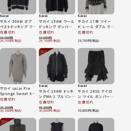
Sacai
Sacai
Sacai
サカイ 20AW ボア
サカイ 19AW ウール
サカイ 17年 ツイー
ベストドッキング フリ
ドッキング ボンバー
ド レース ダブル ライ
ース ニット ジャケッ
ジャケット ジャケット
ダースジャケット ア
在庫切れ
在庫切れ
在庫切れ
ト ブルゾン 20-
19-04579 ブラック
ウター 17-02926 マ
33,000
33,000
29,700
29,700
29,700
02399M ブラック 1
3
ルチカラー ブラック
2
30
%
OFF
～
Sacai
Sacai
サカイ sacai Pre
サカイ 19AW ドッキ
サカイ 24SS ナイロ
Sponge Sweat X
ングMA-1 ブルゾン
ン ツイル ボンバー
Ma-1 Dress コットン
在庫切れ
ジャケット アウター
マーメード スカート
在庫切れ
在庫切れ
スウェット ワンピ―
19-04713 ブラック
ボトムス 24-07089
35,200
49,500
ス SCW-069 グレー
30,360
30,800
30,800
1
ブラック 1
1
20
%
OFF
～