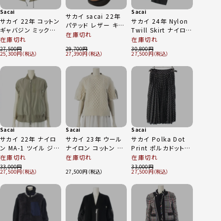
Sacai
Sacai
サカイ sacai 22年
サカイ 22年 コットン
サカイ 24年 Nylon
パテッド レザー キル
ギャバジン ミックス
Twill Skirt ナイロン
ティング ブーツ シュ
在庫切れ
スカート スカート
スカート ボトムス
在庫切れ
在庫切れ
ーズ 22-06297 ブラ
22-06189 ベージュ
24-07385 ブラック
27,500
29,700
30,800
ック 38
25,300
27,390
27,500
2
Sacai
Sacai
Sacai
サカイ 22年 ナイロ
サカイ 23年 ウール
サカイ Polka Dot
ン MA-1 ツイル ジッ
ナイロン コットン ツ
Print ポルカドット
プ ベスト SCW-072
イル ミックス ニット
プリーツ ロングスカ
在庫切れ
在庫切れ
在庫切れ
オリーブ 1
プルオーバー ニット
ート サイドポケット
33,000
33,000
27,500
27,500
27,500
23-06936 ホワイト
カーゴ 23-06943 ブ
オリーブ 1
ラック ホワイト 1