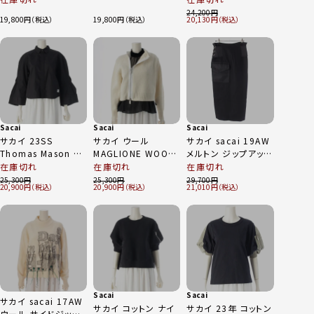
ット切替 ドッキング
グ ハンドバッグ バッ
リーブ ニット セータ
24,200
ワンピース 20-
19,800
19,800
20,130
グ 21-0254S カーキ
ー ネイビー 1
05196 ブラック
グリーン ブラック
Sacai
Sacai
Sacai
サカイ 23SS
サカイ ウール
サカイ sacai 19AW
Thomas Mason コ
MAGLIONE WOOL
メルトン ジップアップ
ットンポプリン シャツ
KNIT ニット ブルゾン
タイトスカート 19-
在庫切れ
在庫切れ
在庫切れ
ブラウス ジャケット
ジップアップ ジャケッ
04715 ブラック 1
25,300
25,300
29,700
20,900
20,900
21,010
トップス 23-06715
ト 23-06823 ホワイ
ブラック 1
ト ブラック
Sacai
Sacai
サカイ sacai 17AW
サカイ コットン ナイ
サカイ 23年 コットン
ウール サイドジップ