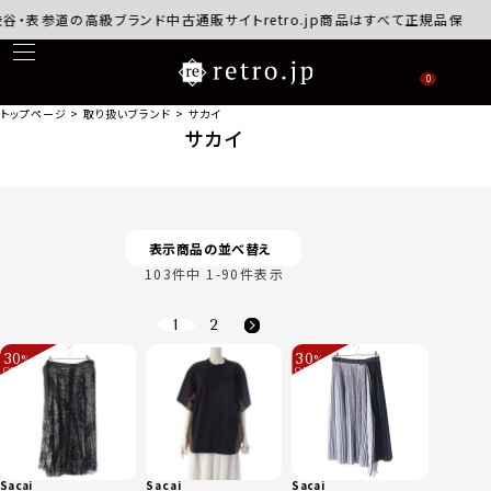
道の高級ブランド中古通販サイトretro.jp商品はすべて正規品保証・返品可能
0
トップページ
取り扱いブランド
サカイ
サカイ
表示商品の並べ替え
103
件中
1
-
90
件表示
1
2
30
30
%
%
OFF
OFF
～
～
Sacai
Sacai
Sacai