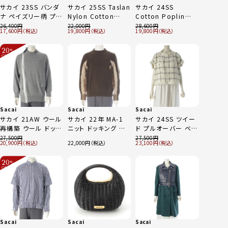
サカイ 23SS バンダ
サカイ 25SS Taslan
サカイ 24SS
ナ ペイズリー柄 プリ
Nylon Cotton
Cotton Poplin
ーツ スカート 23-
Jersey 半袖Ｔシャツ
Zipper Skirt プリー
26,400
22,000
28,600
17,600
19,800
19,800
06801 ネイビー 0
トップス 25-
ツ ストライプ ジップ
03732M カーキ ネ
ドッキング スカート
20
%
イビー 2
ボトムス SCW-086
OFF
～
ブルー 0
Sacai
Sacai
Sacai
サカイ 21AW ウール
サカイ 22年 MA-1
サカイ 24SS ツイー
再構築 ウール ドッキ
ニット ドッキング ス
ド プルオーバー ベス
ング ニット ジャケッ
ウェットシャツ トップ
ト トップス 24-
27,500
27,500
20,900
22,000
23,100
ト 21-02553M グレ
ス 22-02713M カー
07144 オフホワイト
ー 3
キ 1
×ブラック 1
20
%
OFF
～
Sacai
Sacai
Sacai