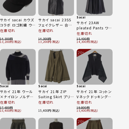
Sacai
サカイ sacai カウズ
サカイ sacai 23SS
サカイ 23AW
コラボ ロゴ刺繍 ウ
フェイクレザー 合皮
pleated Pants ワイ
ール ベースボールキ
サイドジップ ベスト
在庫切れ
在庫切れ
ドプリーツ パンツ ボ
在庫切れ
ャップ 帽子 21-
ビスチェ 23-06497
トムス 23-06767 グ
14,300
14,300
15,400
0289S ブラック 3
ブラック 2
13,200
13,200
14,300
レー 1
20
%
OFF
～
Sacai
Sacai
Sacai
サカイ 21年 ウール
サカイ 21年 ZIP
サカイ 21年 コットン
×ナイロン ノルディ
Suiting Skirt プリ
Vネック ドッキング
ック柄 切替 ニット セ
ーツ ロング スカート
ニット切替 ベスト ノ
在庫切れ
在庫切れ
在庫切れ
ーター トップス 21-
21-05651 カーキ 1
ースリーブトップス
17,600
19,800
15,400
15,400
15,400
02610M ネイビー
21-05538 ブラック
ブラック 2
1
20
%
OFF
～