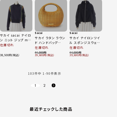
ー 1
08353 ブラック ホワ
イト
Sacai
Sacai
サカイ sacai ナイロ
サカイ ラタン ラウン
サカイ ナイロンツイ
ン ニット ジップ ma-
ド ハンドバッグ
ル スポンジスウェッ
1 ドッキング ブルゾ
在庫切れ
S123-01 ナチュラル
ト ドッキング ジップ
在庫切れ
在庫切れ
ン ジャケット 22-
アップ フーディー ス
44,000
44,000
06293 ネイビー 1
38,500
39,600
39,600
ウェット 25-07685
ブラック 2
103
件中
1
-
90
件表示
1
2
最近チェックした商品