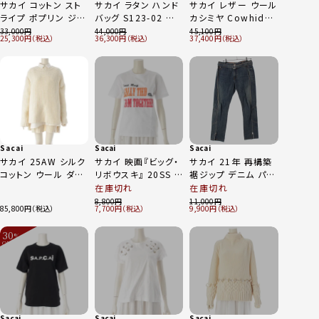
サカイ コットン スト
サカイ ラタン ハンド
サカイ レザー ウール
ライプ ポプリン ジャ
バッグ S123-02 ブラ
カシミヤ Cowhide
ケット 長袖シャツ ネ
ック
Biker Detail Coat
33,000
44,000
45,100
25,300
36,300
37,400
イビー 2
ライダースドッキング
コート アウター 13-
01843 ブルー×グリ
ーン 2
Sacai
Sacai
Sacai
サカイ 25AW シルク
サカイ 映画『ビッグ・
サカイ 21年 再構築
コットン ウール ダブ
リボウスキ』 20SS コ
裾ジップ デニム パン
ルフェイス ニット ワ
ットン プリント 半袖
ツ ベルト付き ジーン
在庫切れ
在庫切れ
ンピース ドレス 25-
Ｔシャツ 20-0055S
ズ 21-02607M イン
8,800
11,000
85,800
7,700
9,900
08110 オフホワイト
ホワイト 0
ディゴブルー
ホワイト 1
30
%
OFF
～
Sacai
Sacai
Sacai