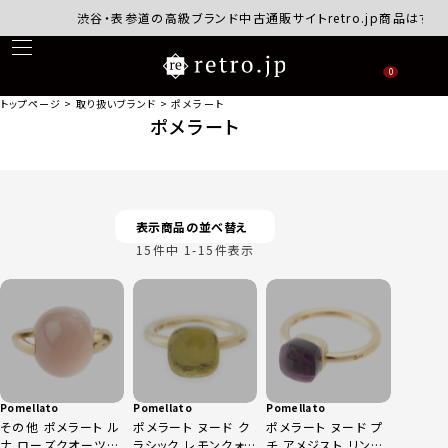
渋谷・表参道の高級ブランド中古通販サイトretro.jp商品はすべ
0
トップページ
取り扱いブランド
ポメラート
ポメラート
表示商品の並べ替え
15
件中
1
-
15
件表示
Pomellato
Pomellato
Pomellato
その他 ポメラート ル
ポメラート ヌード ク
ポメラート ヌード プ
ナ ローズクオーツ
ラシック レモンクォ
チ アメジスト リング