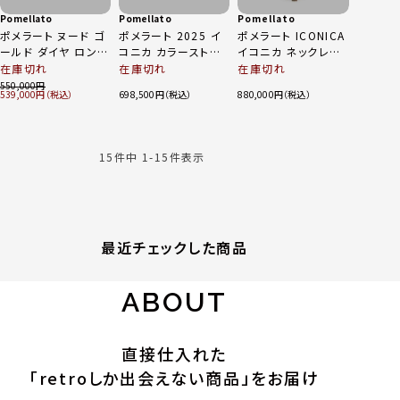
Pomellato
Pomellato
Pomellato
ポメラート ヌード ゴ
ポメラート 2025 イ
ポメラート ICONICA
ールド ダイヤ ロンド
コニカ カラーストー
イコニカ ネックレス
ンブルートパーズ パ
ン レッドトルマリン
チョーカー 750YG
在庫切れ
在庫切れ
在庫切れ
ヴェダイヤ フック ピ
ブルーサファイア ス
ゴールド 25.7g
550,000
539,000
698,500
880,000
アス イヤリング ジュ
ピネル タンザナイト
エリー 750 K18YG
アメジスト オレンジ
ゴールド 10.6g
サファイア ピアス
18KRG ゴールド
15
件中
1
-
15
件表示
13.6g
最近チェックした商品
ABOUT
直接仕入れた
「retroしか出会えない商品」をお届け