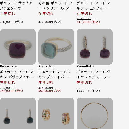
ポメラート サッビア
その他 ポメラート ヌ
ポメラート ヌード マ
パヴェダイヤ
ード ソリテール ダイ
キシ レモンクォーツ
750WG/RG ブレス
ヤモンド 750YG
パヴェダイヤ リング
在庫切れ
在庫切れ
在庫切れ
レット ゴールド M
K18 リング 指輪 52
指輪 ジュエリー 750
363,000
308,000
330,000
341,000
8.1g
ゴールド 7.3g
K18YG ゴールド 7号
8.5g
Pomellato
Pomellato
Pomellato
ポメラート ヌード マ
ポメラート ヌード マ
ポメラート ヌード ダ
キシ パヴェダイヤ ア
キシ ブルートパーズ
イヤ アメジスト フッ
メジスト リング 指輪
パヴェダイヤ リング
ク ピアス イヤリング
在庫切れ
在庫切れ
在庫切れ
ジュエリー 750YG
指輪 ジュエリー 750
ジュエリー 750YG
385,000
385,000
352,000
363,000
495,000
K18 ゴールド 7号
K18YG ゴールド 10
K18 ゴールド 9.4g
8.6gg
号 10.0g