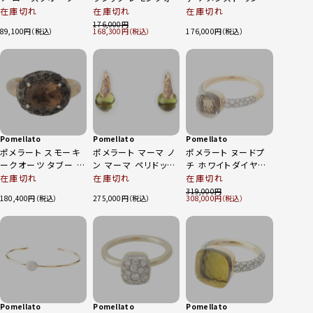
ペンダントトップ
ーツ リング 指輪 ジ
指輪 ジュエリー 750
在庫切れ
在庫切れ
在庫切れ
Au750PG ピンクゴ
ュエリー 18kt
K18YG ゴールド 10
176,000
89,100
168,300
176,000
ールド 6.7g
750YG ゴールド×イ
号 5.4g
エロー 8号 7.7g
Pomellato
Pomellato
Pomellato
ポメラート スモーキ
ポメラート マーマ ノ
ポメラート ヌードプ
ークオーツ タブー リ
ン マーマ ペリドット
チ ホワイトダイヤモ
ング 指輪 アクセサリ
パヴェ ダイヤ ピアス
ンド ホワイトトパー
在庫切れ
在庫切れ
在庫切れ
ー 750(K18) ブラッ
750 グリーン
ズ リング 指輪 ジュ
319,000
180,400
275,000
308,000
ク 9.7g
エリー 750 ローズゴ
ールド RG WD 57
6.5g
Pomellato
Pomellato
Pomellato