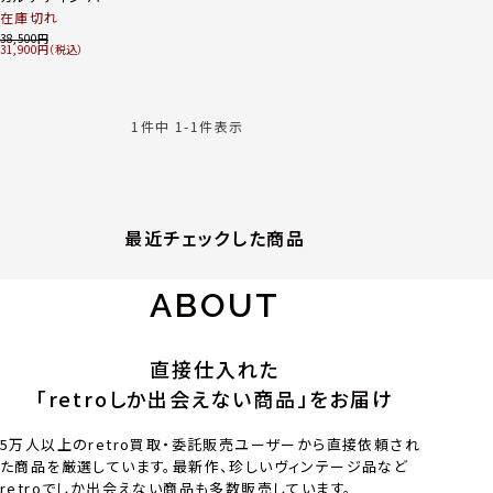
スカル 涙チェーン ネ
在庫切れ
ックレス ペンダント
38,500
31,900
アクセサリー SV925
シルバー
1
件中
1
-
1
件表示
最近チェックした商品
ABOUT
直接仕入れた
「retroしか出会えない商品」をお届け
5万人以上のretro買取・委託販売ユーザーから直接依頼され
た商品を厳選しています。最新作、珍しいヴィンテージ品など
retroでしか出会えない商品も多数販売しています。