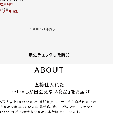
スカル 涙チェーン ネ
在庫切れ
ックレス ペンダント
38,500
31,900
アクセサリー SV925
シルバー
1
件中
1
-
1
件表示
最近チェックした商品
ABOUT
直接仕入れた
「retroしか出会えない商品」をお届け
5万人以上のretro買取・委託販売ユーザーから直接依頼され
た商品を厳選しています。最新作、珍しいヴィンテージ品など
retroでしか出会えない商品も多数販売しています。