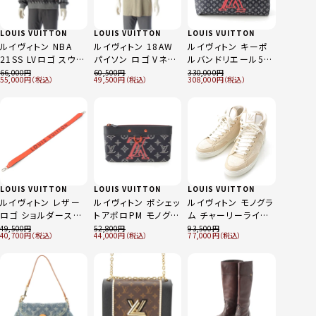
LOUIS VUITTON
LOUIS VUITTON
LOUIS VUITTON
ルイヴィトン NBA
ルイヴィトン 18AW
ルイヴィトン キーポ
21SS LVロゴ スウェ
パイソン ロゴ Vネッ
ルバンドリエール50
ット RM211M グレー
ク 半袖Ｔシャツ
モノグラム インク ア
66,000
60,500
330,000
55,000
49,500
308,000
L
HFN85WHOW ベー
ップサイドダウン ボ
ジュ L
ストンバッグ
M43684 ネイビー
レッド
LOUIS VUITTON
LOUIS VUITTON
LOUIS VUITTON
ルイヴィトン レザー
ルイヴィトン ポシェッ
ルイヴィトン モノグラ
ロゴ ショルダースト
トアポロPM モノグラ
ム チャーリーライン
ラップ ボルケーノオ
ムインク ジップ ポー
ハイカット スニーカ
49,500
52,800
93,500
40,700
44,000
77,000
レンジ ネイビー
チ M62898 ネイビ
ー ベージュ 9 2/1
ー レッド