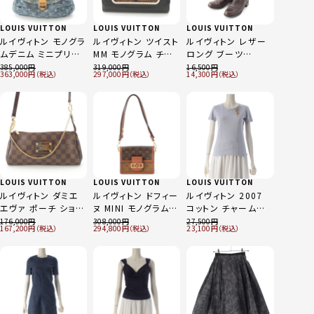
LOUIS VUITTON
LOUIS VUITTON
LOUIS VUITTON
ルイヴィトン モノグラ
ルイヴィトン ツイスト
ルイヴィトン レザー
ムデニム ミニプリー
MM モノグラム チェ
ロング ブーツ
ティ ワン ショルダー
ーン ショルダーバッ
NQ0048 ブラウン
385,000
319,000
16,500
363,000
297,000
14,300
バッグ M95050 イン
グ M44837 ブラウン
36
ディゴ ブルー
LOUIS VUITTON
LOUIS VUITTON
LOUIS VUITTON
ルイヴィトン ダミエ
ルイヴィトン ドフィー
ルイヴィトン 2007
エヴァ ポーチ ショル
ヌ MINI モノグラムリ
コットン チャーム付
ダーバッグ N55213
バース 新型 ２WAY
き 半袖Ｔシャツ トッ
176,000
308,000
27,500
167,200
294,800
23,100
ブラウン
ショルダー クラッチ
プス ブルー S
バッグ M45959 ブラ
ウン系