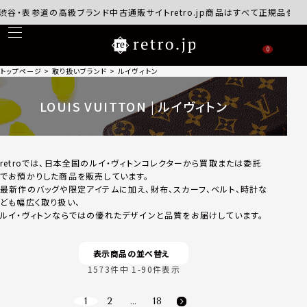
参道の高級ブランド中古通販サイトretro.jp商品はすべて正規品保証・返品可
0
トップページ
取り扱いブランド
ルイヴィトン
LOUIS VUITTON | ルイヴィトン
retroでは、日本全国のルイ・ヴィトンコレクターから買取または委託
でお預かりした商品を販売しています。
最新作のバッグや限定アイテムに加え、財布、スカーフ、ベルト、時計な
ども幅広く取り扱い、
ルイ・ヴィトンならではの優れたデザインと品質をお届けしています。
表示商品の並べ替え
1573
件中
1
-
90
件表示
1
2
…
18