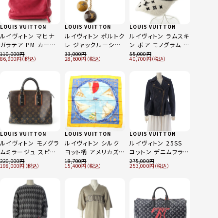
LOUIS VUITTON
LOUIS VUITTON
LOUIS VUITTON
ルイヴィトン マヒナ
ルイヴィトン ポルトク
ルイヴィトン ラムスキ
ガラテア PM カーフ
レ ジャックルーシー
ン ボア モノグラム 帽
レザー トートバッグ
ハロウィン限定 キー
子 キャップ M00494
110,000
33,000
55,000
86,900
28,600
40,700
M93813 レッド
ホルダー バッグ キー
ブラック L
リング チャーム
M65376 ブラウン ゴ
ールド
LOUIS VUITTON
LOUIS VUITTON
LOUIS VUITTON
ルイヴィトン モノグラ
ルイヴィトン シルク
ルイヴィトン 25SS
ムミラージュ スピー
ヨット柄 アメリカズカ
コットン デニムフラウ
ディ30 レザー ボスト
ップ スカーフ イエロ
ンス バイカー デニム
220,000
18,700
275,000
198,000
15,400
253,000
ンバッグ M95587 ブ
ー ブルー
ジャケット
ラック×ブラウン
RW251WB EFY
FSVE45 インディゴ
34