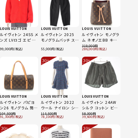
LOUIS VUITTON
LOUIS VUITTON
LOUIS VUITTON
ルイヴィトン 24SS メ
ルイヴィトン 2025
ルイヴィトン モノグラ
ンズ LVロゴ エピ ウ
モノグラムバッチ スラ
ム ネオノエBB キャ
ール ニット Vネック
ックス テーラード パ
ンバス カウハイドレ
319,000
99,000
55,000
286,000
ーディガン 1AFALU
ンツ ブラック 34
ザー RFID 巾着 ゴー
レッド L カーディガン
ルド金具 ハンドバッ
30
30
%
%
グ 2way ショルダー
OFF
OFF
～
～
M46581 ブラウン
LOUIS VUITTON
LOUIS VUITTON
LOUIS VUITTON
ルイヴィトン パピヨ
ルイヴィトン 2022
ルイヴィトン 24AW
ン26 モノグラム 筒型
ウール ナイロン シル
シルク コットン ビス
ハンドバッグ ボスト
ク ツイード 半袖 ス
コース LVマーク パ
104,500
115,500
58,300
91,300
78,100
39,600
ンバッグ M51386 ブ
ケーター ワンピース
ンツ ボトムス ハーフ
ラウン
ブルー 34
HRP08W グレー グ
30
30
30
%
%
%
リーン 50
OFF
OFF
OFF
～
～
～