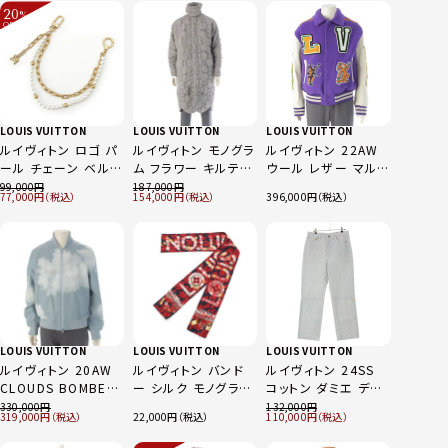
×ブルー
ーバッグ M14196 ブ
ース キャリーバッグ
20
%
ラウン
ブラウン
OFF
～
LOUIS VUITTON
LOUIS VUITTON
LOUIS VUITTON
ルイヴィトン ロゴ パ
ルイヴィトン モノグラ
ルイヴィトン 22AW
ール チェーン ベルト
ム フラワー キルテッ
ウール レザー マルチ
バッグ チャーム
ド ロング コート アウ
パッチ ワッペン バー
99,000
187,000
77,000
154,000
396,000
M01689 ゴールド ホ
ター HIK62ETYX グ
シティ スタジャン ジ
ワイト
レー XS
ャケット アウター
1AAHH3 パープル
ホワイト 50
LOUIS VUITTON
LOUIS VUITTON
LOUIS VUITTON
ルイヴィトン 20AW
ルイヴィトン バンド
ルイヴィトン 24SS
CLOUDS BOMBER
ー シルク モノグラム
コットン ダミエ デニ
カーフスキン レザー
キー柄 ロゴ スカーフ
ムパンツ ジーンズ ボ
330,000
132,000
319,000
22,000
110,000
クラウズ ボンバー ジ
ストール ショール レ
トムス RW241WB
ャケット ブルゾン
ッド
LGM FQPX10 ホワ