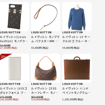
LOUIS VUITTON
LOUIS VUITTON
LOUIS VUITTON
ルイヴィトン(Louis
ルイヴィトン モノグラ
ルイヴィトン LV サー
Vuitton) モノグラム
ム バクスターMM ペ
クルロゴ クルーネッ
エクリプス
ットリード 小型犬
ク カシミヤ×ウール
33,000
27,500
55,000
44,000
iPhone7+用 トラン
M58056 ブラウン
ニット セーター ブル
ク スマホケース
ー XS
20
%
M64404 ブラック
OFF
～
LOUIS VUITTON
LOUIS VUITTON
LOUIS VUITTON
ルイヴィトン LVロゴ
ルイヴィトン 25SS
ルイヴィトン ハンド
ポルトフォイユ ブラ
カーフレザー モノグ
ペイントモノグラム
ザ クロコダイル ウォ
ラム ブローニュ ホー
手書き ヴィンテージ
275,000
605,000
220,000
550,000
1,100,000
レット 長財布 グレー
ボー 2way ショルダ
トランク アタッシュケ