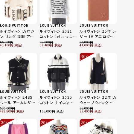
LOUIS VUITTON
LOUIS VUITTON
LOUIS VUITTON
ルイヴィトン LVロジ
ルイヴィトン 2021
ルイヴィトン 25年 レ
ン リング 指輪 アク
コットン Letters レタ
ザー LV アエログラ
セサリー Ag925
ー ニット セーター ホ
ム オーガナイザー･
66,000
55,000
66,000
45,100
37,400
44,000
M1774S シルバー S
ワイト L
ドゥ ポッシュ カード
ケース パスケース 名
30
%
刺入れ M25952 ブ
OFF
～
ラウン
LOUIS VUITTON
LOUIS VUITTON
LOUIS VUITTON
ルイヴィトン 24SS
ルイヴィトン 2025
ルイヴィトン 22年 LV
ウール アームレザー
コットン ナイロン ロ
ウェーブウィング タ
ロゴワッペン スタジ
ゴ ハイブリッド ジャ
ンクトップ トップス
550,000
55,000
492,800
165,000
37,400
ャン ブルゾン アウタ
ージー ブルゾン アウ
RW222W N70
ー RM241 BQV
ター 1AHWAH ブラッ
FNKW06 ネイビー S
30
20
20
%
%
%
HQL70E ブラック ホ
ク×ホワイト L
OFF
OFF
OFF
～
～
～
ワイト 52