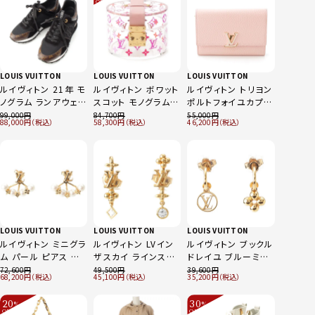
OFF
～
LOUIS VUITTON
LOUIS VUITTON
LOUIS VUITTON
ルイヴィトン 21年 モ
ルイヴィトン ボワット
ルイヴィトン トリヨン
ノグラム ランアウェイ
スコット モノグラム
ポルトフォイユカプシ
スニーカー シューズ
クリア 小物入れ イン
ーヌ コンパクト ウォ
99,000
84,700
55,000
88,000
58,300
46,200
1A3CW4 ブラック×
テリア GI0362 ピン
レット 三つ折り財布
ブラウン 38 1/2
ク
M82361 ピンク
LOUIS VUITTON
LOUIS VUITTON
LOUIS VUITTON
ルイヴィトン ミニグラ
ルイヴィトン LVイン
ルイヴィトン ブックル
ム パール ピアス 両
ザスカイ ラインスト
ドレイユ ブルーミン
耳用 アクセサリー
ーン付き ピアス 両耳
グ ピアス 両耳用 ア
72,600
49,500
39,600
68,200
45,100
35,200
M01258 ゴールド
用 アクセサリー
クセサリー M64859
M01257 ゴールド
ゴールド
20
30
%
%
OFF
OFF
～
～