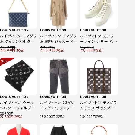
LOUIS VUITTON
LOUIS VUITTON
LOUIS VUITTON
ルイヴィトン モノグラ
ルイヴィトン モノグラ
ルイヴィトン ステラ
ム クッサンPM クラッ
ム 総柄 ジャガード
ーライン レザー ハイ
チ ショルダーバッグ
ギャバジン フーデッ
カット スニーカー シ
363,000
275,000
44,000
290,400
231,000
29,700
M59392 ブルー ネ
ド モッズコート アウ
ューズ ホワイト 37
イビー
ター RM211W ZRQ
20
%
FKOX13 ベージュ
OFF
～
LOUIS VUITTON
LOUIS VUITTON
LOUIS VUITTON
ルイヴィトン ウール
ルイヴィトン 23AW
ルイヴィトン モノグラ
シルク エシャルプ ロ
モノグラム フラワー
ムチェス サックプラ
ゴマニア シャイン マ
デニムパンツ ジーン
ビニール トートバッ
36,300
27,500
132,000
154,000
フラー M75833 ブラ
ズ ボトムス 1ABYE9
グ M20866 ブラウン
ック シルバー
グレー 33
クリア