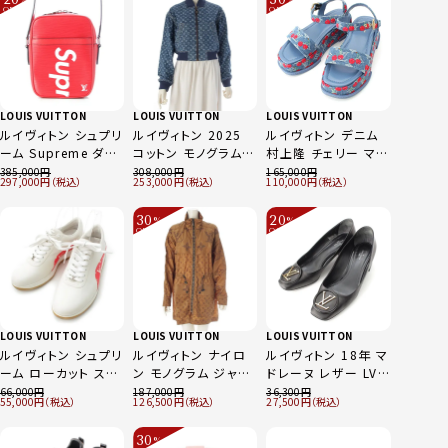
%
%
ルー/ブルー・ド・プロ
OFF
OFF
～
～
ヴァンスブルー/スノ
ーホワイト
LOUIS VUITTON
LOUIS VUITTON
LOUIS VUITTON
ルイヴィトン シュプリ
ルイヴィトン 2025
ルイヴィトン デニム
ーム Supreme ダヌ
コットン モノグラム
村上隆 チェリー マヤ
ーブPM エピ ロゴ シ
デニム クロップド デ
プラットフォーム サン
385,000
308,000
165,000
297,000
253,000
110,000
ョルダーバッグ
ニム ジャケット
ダル ブルー
M53417 レッド
1AI174 ブルー 34
30
20
%
%
OFF
OFF
～
～
LOUIS VUITTON
LOUIS VUITTON
LOUIS VUITTON
ルイヴィトン シュプリ
ルイヴィトン ナイロ
ルイヴィトン 18年 マ
ーム ローカット スニ
ン モノグラム ジャイ
ドレーヌ レザー LVサ
ーカー 1A3EQ5 ホ
アント コート ナイロ
ークル ヒール パンプ
66,000
187,000
36,300
55,000
126,500
27,500
ワイト×レッド 7 2/1
ンジャケット ブラウン
ス シューズ ブラック
36
39
30
%