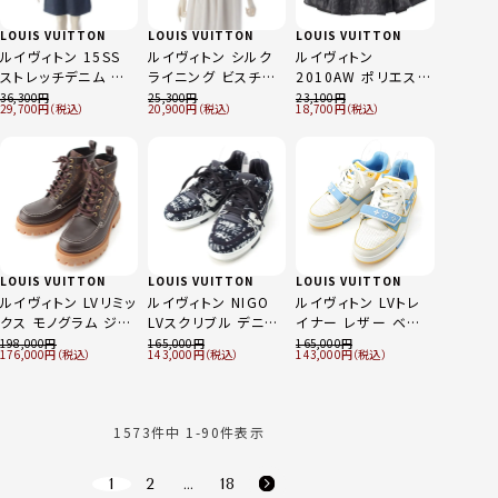
LOUIS VUITTON
LOUIS VUITTON
LOUIS VUITTON
ルイヴィトン 15SS
ルイヴィトン シルク
ルイヴィトン
ストレッチデニム ウェ
ライニング ビスチェ
2010AW ポリエステ
ーブライン 切替 半
キャミソール トップス
ル シルクタフタ カモ
36,300
25,300
23,100
29,700
20,900
18,700
袖 ワンピース ドレス
ネイビー 34
フラージュ 総柄 ボリ
インディゴ 34
ューム スカート ボト
ムス フレア モスグリ
ーン ブラック 34
LOUIS VUITTON
LOUIS VUITTON
LOUIS VUITTON
ルイヴィトン LVリミッ
ルイヴィトン NIGO
ルイヴィトン LVトレ
クス モノグラム ジャ
LVスクリブル デニム
イナー レザー ベル
ガード アンクル ブー
スニーカー シューズ
クロ スニーカー シュ
198,000
165,000
165,000
176,000
143,000
143,000
ツ シューズ 1AIIQ3
インディゴ 7 1/2
ーズ ライトブルー 7
ブラウン 7 1/2
1/2
1573
件中
1
-
90
件表示
1
2
…
18