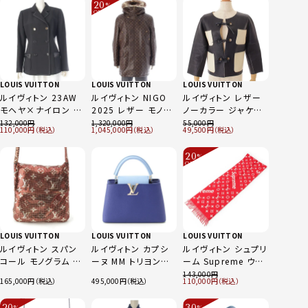
20
%
HJL98EYOK ブルー
イト×ブルー 40
OFF
～
48
LOUIS VUITTON
LOUIS VUITTON
LOUIS VUITTON
ルイヴィトン 23AW
ルイヴィトン NIGO
ルイヴィトン レザー
モヘヤ×ナイロン 金
2025 レザー モノグ
ノーカラー ジャケット
ボタン ダブル テーラ
ラム ファー フーデッ
ネイビー×ホワイト
132,000
1,320,000
55,000
110,000
1,045,000
49,500
ードジャケット
ト レザー コート アウ
FPJA25DVN ブラッ
ター 1AIMZ3 ブラウ
20
%
ク 42
ン 50
OFF
～
LOUIS VUITTON
LOUIS VUITTON
LOUIS VUITTON
ルイヴィトン スパン
ルイヴィトン カプシ
ルイヴィトン シュプリ
コール モノグラム メ
ーヌ MM トリヨンレ
ーム Supreme ウー
ッシュ フランシス メ
ザー 2WAY ショルダ
ル カシミヤ混 モノグ
143,000
165,000
495,000
110,000
タル ショルダーバッ
ー ハンドバッグ
ラム ロゴ マフラー
グ M92288 ブラウン
M22674 スマルトブ
MP1890 レッド
20
30