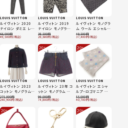
LOUIS VUITTON
LOUIS VUITTON
LOUIS VUITTON
ルイヴィトン 2020
ルイヴィトン 2019
ルイヴィトン モノグラ
ナイロン ダミエ レギ
ナイロン モノグラム
ム ウール エシャルプ
ンス パンツ ブラック
レオパード ハーフ レ
クラシック マフラー
66,000
38,500
49,500
49,500
28,600
37,400
×ホワイト 34
ギンス パンツ ブラッ
M78526 グレー ブラ
ク×ホワイト 36
ック
20
20
%
%
OFF
OFF
～
～
LOUIS VUITTON
LOUIS VUITTON
LOUIS VUITTON
ルイヴィトン 2023
ルイヴィトン 23年 コ
ルイヴィトン エシャ
コットン モノグラム
ットン モノグラム ジ
ルプ・ロゴマニア ウ
ジャガード デニム×
ャガード デニム ショ
ール シルク モノグラ
275,000
99,000
55,000
240,900
74,800
40,700
レザー デニムジャケ
ート ショートパンツ
ム マフラー M75874
ット インディゴ×レッ
RW232W AAX
グレー
20
20
%
%
ド 34
FPPA49 インディゴ
OFF
OFF
～
～
×レッド 34