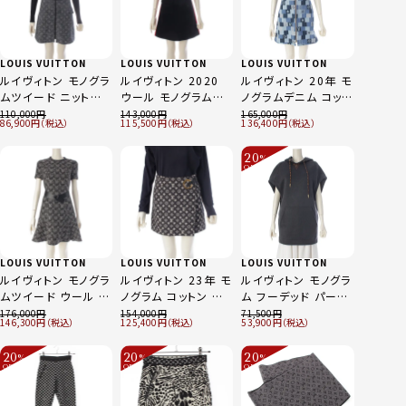
LOUIS VUITTON
LOUIS VUITTON
LOUIS VUITTON
ルイヴィトン モノグラ
ルイヴィトン 2020
ルイヴィトン 20年 モ
ムツイード ニット切
ウール モノグラムジ
ノグラムデニム コット
替 ジップアップ ワン
ャガード ニット ノー
ン ノースリーブ フロ
110,000
143,000
165,000
86,900
115,500
136,400
ピース FIDR30SNS
スリーブ ワンピース
ントジップ ワンピー
ブラック ブルー 34
ブラック×レッド XS
ス ダミエ RW201A
20
%
ブルー 34
OFF
～
LOUIS VUITTON
LOUIS VUITTON
LOUIS VUITTON
ルイヴィトン モノグラ
ルイヴィトン 23年 モ
ルイヴィトン モノグラ
ムツイード ウール シ
ノグラム コットン 牛
ム フーデッド パーカ
ルク ベルト付き 半袖
革 ジャガード ミニ
ー ノースリーブ ワン
176,000
154,000
71,500
146,300
125,400
53,900
ワンピース
スカート RW231A
ピース ドレス
FKDR38ZPA ブラッ
KJ2 FOSK69 ブラッ
FJST06FED グレー
20
20
20
%
%
%
ク 34
ク 34
S
OFF
OFF
OFF
～
～
～