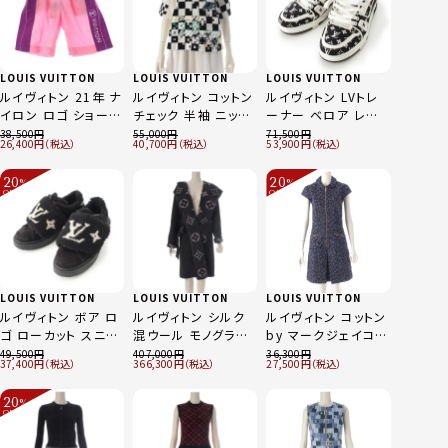
LOUIS VUITTON
LOUIS VUITTON
LOUIS VUITTON
ルイヴィトン 21年 ナ
ルイヴィトン コットン
ルイヴィトン LVトレ
イロン ロゴ ショート
チェック 半袖 ニット
ーナー ベロア レザ
パンツ FW212W
RW222W PU1
ー ローカット スニー
38,500
55,000
71,500
26,400
40,700
53,900
PG5 FLPA44 ピンク
FNKS18 ホワイト系
カー シューズ
×パープル 34
マルチカラー S
GO0223 ブラック 2
20
20
%
%
OFF
OFF
～
～
LOUIS VUITTON
LOUIS VUITTON
LOUIS VUITTON
ルイヴィトン ボア ロ
ルイヴィトン シルク
ルイヴィトン コットン
ゴ ローカット スニー
混ウール モノグラム
by マークジェイコブ
カー CL0262 ブラッ
ジャイアント フーデ
ス レオパード ノース
49,500
407,000
36,300
37,400
366,300
27,500
ク 35 1/2
ッド ラップコート ア
リーブ ワンピース ネ
ウター FJCO22NUV
イビー系 36
20
%
グレー 34
OFF
～