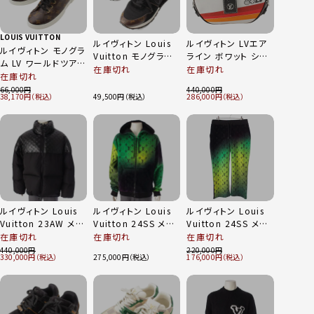
LOUIS VUITTON
ルイヴィトン Louis
ルイヴィトン LVエア
ルイヴィトン モノグラ
Vuitton モノグラム
ライン ボワット シャ
ム LV ワールドツアー
ランアウェイ ローカ
ポー スープル ショル
在庫切れ
在庫切れ
コレクション ハイカ
在庫切れ
ットスニーカー
ダーバッグ M55653
ット スニーカー ブラ
66,000
440,000
1A3CVZ/LD0210
マルチカラー
38,170
49,500
286,000
ウン 39
ブラック 37 1/2
ルイヴィトン Louis
ルイヴィトン Louis
ルイヴィトン Louis
Vuitton 23AW メン
Vuitton 24SS メン
Vuitton 24SS メン
ズ オーバーサイズ パ
ズ モノグラムベルベ
ズ モノグラムベルベ
在庫切れ
在庫切れ
在庫切れ
ッファージャケット ダ
ット ジップアップ パ
ットトラックパンツ
440,000
220,000
330,000
275,000
176,000
ウン 1ABZFJ ブラッ
ーカー 1AFB60 グリ
1AFB75 グリーン M
ク 48
ーン L