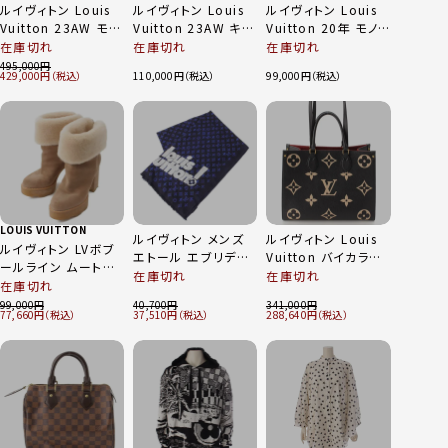
ルイヴィトン Louis
ルイヴィトン Louis
ルイヴィトン Louis
Vuitton 23AW モノ
Vuitton 23AW キル
Vuitton 20年 モノグ
グラム スローチー ウ
テッド モノグラム ス
ラム シルク 長袖 ブ
在庫切れ
在庫切れ
在庫切れ
ール×シルク ロング
カート FOSK06RX3
ラウス シャツ トップ
495,000
429,000
110,000
99,000
ボンバーコート ベー
ブラック 36
ス ブラウン 34
ジュ 34
LOUIS VUITTON
ルイヴィトン メンズ
ルイヴィトン Louis
ルイヴィトン LVボブ
エトール エブリデイ
Vuitton バイカラー
ールライン ムートン
LV コットン ストール
モノグラム アンプラ
在庫切れ
在庫切れ
アンクル ショートブ
在庫切れ
モノグラム ブラック×
ント オンザゴーMM
ーツ 1AABRJ ベー
99,000
40,700
341,000
ブルー
トートバッグ
77,660
37,510
288,640
ジュ 38
M45495 ブラック