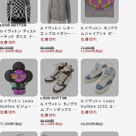
LOUIS VUITTON
ルイヴィトン レター
ルイヴィトン モノグラ
ルイヴィトン ディスト
エンブロイダリー ジ
ムジャイアント ポル
ーテッド ダミエ イン
ップアップ コットン
トフォイユゾエ 三つ
在庫切れ
在庫切れ
タルシア タートルネ
在庫切れ
パーカー
折り財布 M67670
ック ニット ブラック
88,000
88,000
77,000
FFST04FED グレー
マルチカラー
57,200
66,000
55,000
×ホワイト S
M
LOUIS VUITTON
ルイヴィトン Louis
ルイヴィトン Louis
ルイヴィトン モノグラ
Vuitton ビジュー サ
Vuitton 21SS ユニ
ム ブーンボックス ハ
ックヴィヴィエンヌ
セックス モノグラム
在庫切れ
在庫切れ
イカット スニーカー
在庫切れ
DJ キーホルダー バ
デニム チャーリーラ
ホワイト×ブラウン
66,000
ッグチャーム
イン スニーカー ブル
77,000
38,170
66,000
39
M69479 パープル
ー 39