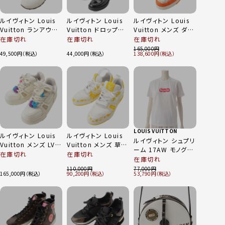
ルイヴィトン Louis
ルイヴィトン Louis
ルイヴィトン Louis
Vuitton ランアウェ
Vuitton ドロップス
Vuitton メンズ ダミ
イ モノグラム レザー
ライン ラバー モノグ
エ LVトレーナー レ
在庫切れ
在庫切れ
在庫切れ
スニーカー シューズ
ラム レインブーツ
ザー ローカットスニ
165,000
49,500
44,000
138,600
ホワイト 38
1A8QUY ブラック
ーカー 1AC56P オラ
36
ンジュ 7 1/2
LOUIS VUITTON
ルイヴィトン Louis
ルイヴィトン Louis
ルイヴィトン シュプリ
Vuitton メンズ LV
Vuitton メンズ 草間
ーム 17AW モノグラ
トレイナー マキシ･ラ
彌生 トレーナー レザ
在庫切れ
在庫切れ
ム Box Logo Tee
在庫切れ
イン レザー スニーカ
ー ローカットスニー
ボックスロゴ 半袖 T
110,000
77,000
ー 1AB8RN ホワイト
カー ホワイト×イエ
165,000
90,200
53,790
シャツ ホワイト XXS
6 1/2
ロー 7 1/2