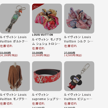
ルー
ワイト S
30
%
OFF
～
LOUIS VUITTON
ルイヴィトン Louis
ルイヴィトン Louis
ルイヴィトン モノグラ
Vuitton ポルトクレ
Vuitton シルク シュ
ム シュシュ トロシュ
LVウルフ モノグラム
シュ トロシュー ヘア
在庫切れ
在庫切れ
ー シルク ヘアアクセ
在庫切れ
キャンバス キーホル
アクセサリー
サリー M76954 ブラ
33,000
33,000
27,500
ダー MP2915 グリ
M76955 ブルー×ピ
24,200
22,000
16,500
ウン
ーン
ンク
ルイヴィトン Louis
ルイヴィトン
ルイヴィトン Louis
Vuitton モノグラム
supreme シュプリー
Vuitton ビジューサ
ウール シルク カシミ
ム サンチュール LVイ
ック ヴィヴィエンヌ
在庫切れ
在庫切れ
在庫切れ
ヤ エンブレース ポン
ニシアル レザーベル
ダイバー キーホルダ
143,000
66,000