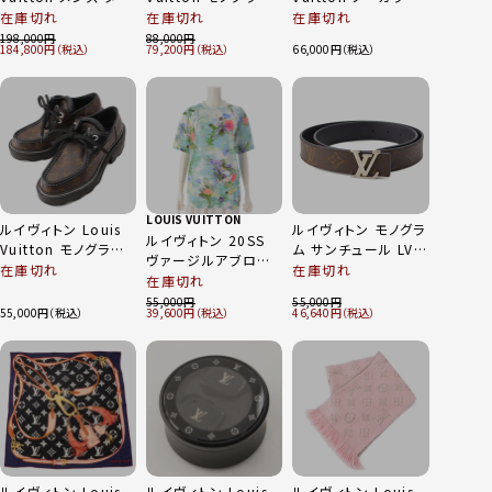
ブール ホライゾン
LV 柴犬 キーホルダ
グラデーション デニ
在庫切れ
在庫切れ
在庫切れ
V2 スマートウォッチ
ー キーリング チャー
ムジャケット
198,000
88,000
184,800
79,200
66,000
QA051 ブラック
ム M01199 イエロ
RW192W ブルー 34
ー
LOUIS VUITTON
ルイヴィトン Louis
ルイヴィトン モノグラ
ルイヴィトン 20SS
Vuitton モノグラム
ム サンチュール LV
ヴァージルアブロー
LVボブールライン ダ
リバーシブル レザー
在庫切れ
在庫切れ
フラワー 刺繍 半袖 T
在庫切れ
ービーシューズ
ベルト ブラウン×ネ
シャツ トップス
55,000
55,000
1A5SS3 ブラウン
イビー 80/32
55,000
39,600
46,640
HIY96W ブルー XS
37
ルイヴィトン Louis
ルイヴィトン Louis
ルイヴィトン Louis