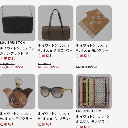
シルバー
LOUIS VUITTON
ルイヴィトン Louis
ルイヴィトン Louis
ルイヴィトン モノグラ
Vuitton ダミエ パピ
Vuitton モノグラム
ムアンプラント ポシ
ヨン30 ポーチ付き
エシャルプ レイキャ
在庫切れ
在庫切れ
ェットフェリシー ショ
在庫切れ
ハンドバッグ
ビック カシミヤ マフ
ルダーバッグ
198,000
69,300
N51303 ブラウン
ラー M76067 ベー
165,000
64,240
66,000
M64064 ノワール
ジュ
LOUIS VUITTON
ルイヴィトン Louis
ルイヴィトン Louis
ルイヴィトン カレ45
Vuitton モノグラム
Vuitton LV プティ
ミニマル モノグラム
ポルトクレ パピー レ
スプソン・キャットア
在庫切れ
在庫切れ
シルクスカーフ
在庫切れ