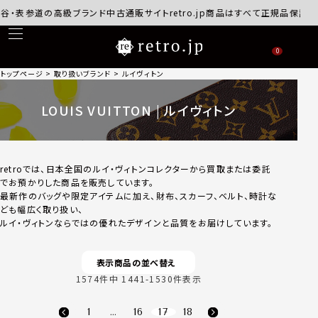
の高級ブランド中古通販サイトretro.jp商品はすべて正規品保証・返品可能
0
トップページ
取り扱いブランド
ルイヴィトン
LOUIS VUITTON | ルイヴィトン
retroでは、日本全国のルイ・ヴィトンコレクターから買取または委託
でお預かりした商品を販売しています。
最新作のバッグや限定アイテムに加え、財布、スカーフ、ベルト、時計な
ども幅広く取り扱い、
ルイ・ヴィトンならではの優れたデザインと品質をお届けしています。
表示商品の並べ替え
1574
件中
1441
-
1530
件表示
1
…
16
17
18