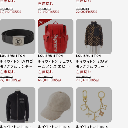
バラ 薔薇 ショール
ール デニムスタンプ
在庫切れ
在庫切れ
ージュ 迷彩 総柄 シ
在庫切れ
ストール M70476 レ
総柄 コットン リネン
ョール ストール
33,000
33,000
33,000
ッド
ストール M78538 サ
19,140
19,140
22,000
MP1938 グリーン
ックス
20
%
OFF
～
LOUIS VUITTON
LOUIS VUITTON
LOUIS VUITTON
ルイヴィトン LVロゴ
ルイヴィトン シュプリ
ルイヴィトン 23AW
モノグラム サンチュ
ーム メンズ エピ ク
モノグラム フリース
ール フォーチューン
リストファーPM バッ
パーカー ボアジャケ
在庫切れ
在庫切れ
在庫切れ
キャンバスベルト
クパック リュック
ット 1AAKAU ブラウ
33,000
880,000
330,000
27,500
660,000
238,370
M9863 ブラック 80
M53414 レッド
ン 34
ルイヴィトン Louis
ルイヴィトン Louis
ルイヴィトン Louis