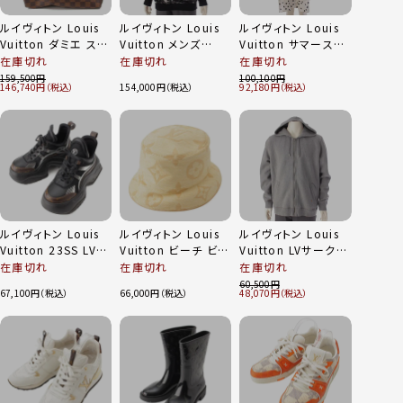
ルイヴィトン Louis
ルイヴィトン Louis
ルイヴィトン Louis
Vuitton ダミエ スピ
Vuitton メンズ
Vuitton サマースタ
ーディ25 ハンドバッ
23SS パリコラージュ
ーダスト コットン ポ
在庫切れ
在庫切れ
在庫切れ
グ ボストンバッグ
フーディ パーカー
ンチョ ワンピース
159,500
100,100
146,740
154,000
92,180
N41365 ブラウン
HON82W ブラック
1AA9FH ホワイト
ホワイト L
34
ルイヴィトン Louis
ルイヴィトン Louis
ルイヴィトン Louis
Vuitton 23SS LVア
Vuitton ビーチ ビュ
Vuitton LVサークル
ークライト2.0ライン
ー モノグラム バケッ
ジップアップ 長袖 フ
在庫切れ
在庫切れ
在庫切れ
厚底スニーカー
ト ハット 帽子
ーディ パーカー グレ
60,500
67,100
66,000
48,070
1ABHZ9 ブラウン
M7093M ベージュ
ー XXL
37 1/2