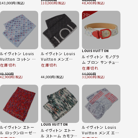
143,000
110,000
48,400
チョ ブラウン
ト MP015 レッド 90
ー M00748 ブラック
×レッド
20
%
OFF
～
LOUIS VUITTON
ルイヴィトン Louis
ルイヴィトン Louis
ルイヴィトン モノグラ
Vuitton コットン シ
Vuitton メンズ
ム ブロン サンチュー
ルク エトール カモノ
18SS エトール モノ
在庫切れ
在庫切れ
ル キャンディ レザー
在庫切れ
ドッツ ショール スト
グラム スプリット シ
ベルト M9731 マル
49,500
44,000
ール M70672 サック
ョール ストール ブラ
42,900
44,000
33,000
チカラー 80
ス
ック×ホワイト
LOUIS VUITTON
ルイヴィトン エトー
ルイヴィトン Louis
ルイヴィトン エトー
ル ロックンローゼズ
Vuitton メンズ エト
ル ストーム カモフラ