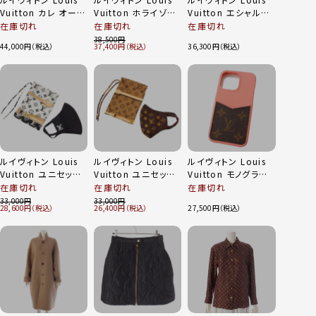
Vuitton カレ オール
Vuitton ホライゾン
Vuitton エシャルプ
ザ ストラップス シル
モノグラム
ロゴマニアシャイン
在庫切れ
在庫切れ
在庫切れ
ク ウール スカーフ
Bluetooth ワイヤレ
ウール マフラー
38,500
44,000
37,400
36,300
M77364 マルチカラ
スイヤホン QAB010
M70466 ピンク
ー
ブラック
ルイヴィトン Louis
ルイヴィトン Louis
ルイヴィトン Louis
Vuitton ユニセック
Vuitton ユニセック
Vuitton モノグラム
ス マスクマイユ マス
ス モノグラム マスク
IPHONE CASE アイ
在庫切れ
在庫切れ
在庫切れ
クカバー ポリアミド
マイユ マスクカバー
フォン ケース カード
33,000
33,000
28,600
26,400
27,500
M76748 ブラック
M76747 ブラウン
入れ付き M81225
ピンク 13 PRO