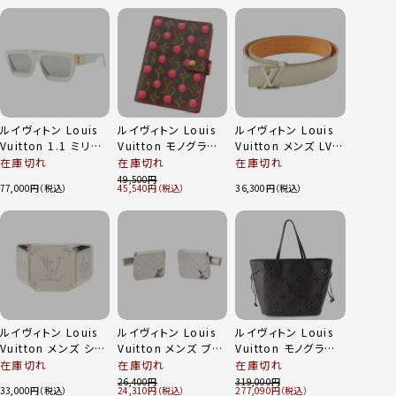
ルイヴィトン Louis
ルイヴィトン Louis
ルイヴィトン Louis
Vuitton 1.1 ミリオ
Vuitton モノグラム
Vuitton メンズ LVイ
ネア LVロゴ ミラー
チェリー アジェンダ
ニシャル エピ サンチ
在庫切れ
在庫切れ
在庫切れ
サングラス アイウェ
PM 手帳カバー
ュール レザー ベルト
49,500
77,000
45,540
36,300
ア Z1166E ホワイト
R21023 ブラウン
M9605 ホワイト
80/32
ルイヴィトン Louis
ルイヴィトン Louis
ルイヴィトン Louis
Vuitton メンズ シグ
Vuitton メンズ ブト
Vuitton モノグラム
ネットリング モノグラ
ンドゥ マンシェットカ
アンプラント ネヴァ
在庫切れ
在庫切れ
在庫切れ
ム リング 指輪
フリンク･シャンゼリ
ーフルMM トートバッ
26,400
319,000
33,000
24,310
277,090
M62487 シルバー M
ゼ カフス M65043
グ M45685 ノワール