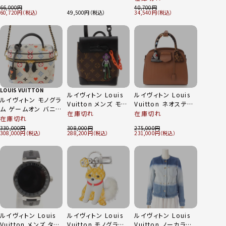
ザー キーホルダー
イ サングラス アイウ
M77558 マルチカラ
66,000
40,700
小物入れ M80254
ェア Z1857E ノワー
60,720
49,500
34,540
ー
ブラウン
ル 57□18
LOUIS VUITTON
ルイヴィトン Louis
ルイヴィトン Louis
ルイヴィトン モノグラ
Vuitton メンズ モノ
Vuitton ネオスティ
ム ゲームオン バニテ
グラム スティーマー
ーマーPM オートマ
在庫切れ
在庫切れ
ィPM 2way ハンド
在庫切れ
XS ミニ ショルダー
ロキヌリ トリヨン ス
ショルダーバッグ
330,000
308,000
275,000
ハンド バッグ
カーフ付 ハンドバッ
308,000
288,200
231,000
M57458 ホワイト
M80327 ブラウン
グ ブラウン
ルイヴィトン Louis
ルイヴィトン Louis
ルイヴィトン Louis
Vuitton メンズ タン
Vuitton モノグラム
Vuitton ノーカラー