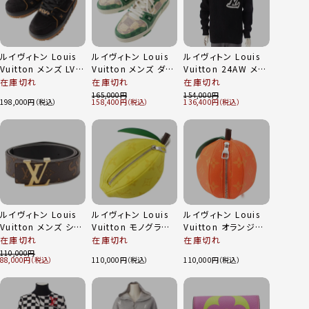
ルイヴィトン Louis
ルイヴィトン Louis
ルイヴィトン Louis
Vuitton メンズ LVト
Vuitton メンズ ダミ
Vuitton 24AW メン
レイナー マキシライ
エ LVトレイナーライ
ズ LV ウール ブレン
在庫切れ
在庫切れ
在庫切れ
ン ローカットスニー
ン ローカットスニー
ド クルーネック ニッ
165,000
154,000
198,000
158,400
136,400
カー 1ABM2X ブラッ
カー 1AC58C グリー
ト セーター 1AF336
ク 6 1/2
ン 7 1/2
ブラック M
ルイヴィトン Louis
ルイヴィトン Louis
ルイヴィトン Louis
Vuitton メンズ シュ
Vuitton モノグラム
Vuitton オランジュ
プリーム サンチュー
キャンバス レモン ポ
モノグラム キャンバ
在庫切れ
在庫切れ
在庫切れ
ル LVイニシャル ベル
ーチ ポシェット バッ
ス ポーチ バッグチャ
110,000
88,000
110,000
110,000
ト MP016 ブラウン
グチャーム M81197
ーム M81245 オレン
90
イエロー
ジ