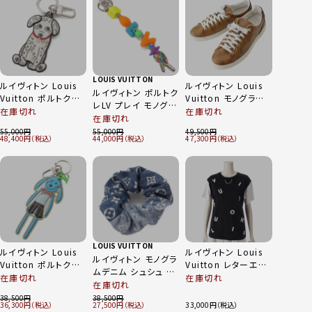
LOUIS VUITTON
ルイヴィトン Louis
ルイヴィトン Louis
ルイヴィトン ポルトク
Vuitton ポルトクレ
Vuitton モノグラム
レLV プレイ モノグラ
LV ダルマタ ダルメシ
フロントローライン
在庫切れ
在庫切れ
ム レジン キーホルダ
在庫切れ
アン キーホルダー
リバース ローカット
ー MP3450 マルチ
55,000
55,000
49,500
犬 アニマル M00746
スニーカー ブラウン
48,400
44,000
47,300
カラー
ホワイト
39
LOUIS VUITTON
ルイヴィトン Louis
ルイヴィトン Louis
ルイヴィトン モノグラ
Vuitton ポルトクレ
Vuitton レターエン
ムデニム シュシュ ヘ
LV モノグラムキャン
ブロイダリー チェー
在庫切れ
在庫切れ
アアクセサリー ヘア
在庫切れ
バス ラビット キーホ
ン 半袖 カットソー T
ゴム M77439 ブルー
38,500
38,500
ルダー MP2917 ブ
シャツ ブラック×ホ
36,300
27,500
33,000