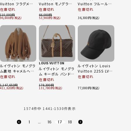
Vuitton フラグメント
Vuitton モノグラム
Vuitton フルールド
コラボ メンズ ロゴ
ビーマイキャップ 帽
ゥ モノグラム チェー
在庫切れ
在庫切れ
在庫切れ
コットン ジップアップ
子 M77541 ベージ
ン バッグチャーム
110,000
66,000
96,800
53,900
36,300
ブルゾン ブラック XS
ュ
M65111 ゴールド
LOUIS VUITTON
ルイヴィトン モノグラ
ルイヴィトン Louis
ルイヴィトン モノグラ
ム裏地 キャメルヘア
Vuitton 22SS LVフ
ム キーポル バンドリ
パール コクーン ショ
ラワー クルーザー モ
在庫切れ
在庫切れ
エール50 ボストンバ
在庫切れ
ートコート 1AAL1B
ノグラム レザー ベー
ッグ M41416 ブラウ
1,167,650
179,300
ブラウン FR34
スボールキャップ ブ
411,620
131,780
77,000
ン
ラック M
1574
件中
1441
-
1530
件表示
1
…
16
17
18