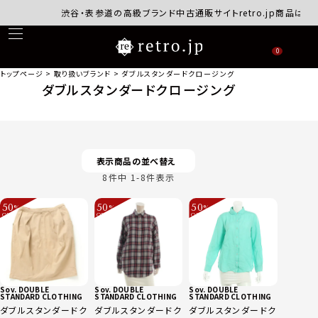
渋谷・表参道の高級ブランド中古通販サイトretro.jp商品はす
0
トップページ
取り扱いブランド
ダブルスタンダードクロージング
ダブルスタンダードクロージング
表示商品の並べ替え
8
件中
1
-
8
件表示
50
50
50
%
%
%
OFF
OFF
OFF
～
～
～
Sov. DOUBLE
Sov. DOUBLE
Sov. DOUBLE
STANDARD CLOTHING
STANDARD CLOTHING
STANDARD CLOTHING
ダブルスタンダードク
ダブルスタンダードク
ダブルスタンダードク