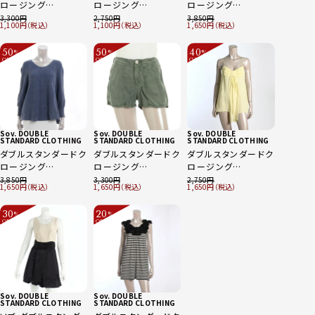
ロージング
ロージング
ロージング
(DOUBLE
(DOUBLE
(DOUBLE
3,300
2,750
3,850
1,100
1,100
1,650
STANDARD CLOT)
STANDARD CLOT)
STANDARD CLOT)
ヴァニラクチュール
チェック ドロップショ
リネン シャツ ミント
50
50
40
%
%
%
スカート ベージュ
ルダー シャツ ブルー
グリーン F
OFF
OFF
OFF
～
～
～
38
×レッド系
Sov. DOUBLE
Sov. DOUBLE
Sov. DOUBLE
STANDARD CLOTHING
STANDARD CLOTHING
STANDARD CLOTHING
ダブルスタンダードク
ダブルスタンダードク
ダブルスタンダードク
ロージング
ロージング
ロージング
(DOUBLE
(DOUBLE
(DOUBLE
3,850
3,300
2,750
1,650
1,650
1,650
STANDARD CLOT)
STANDARD CLOT)
STANDARD CLOT)
ニット ワイドセータ
エスト ボトムス ショ
キャミソール イエロ
30
20
%
%
ー ブルー F
ートパンツ グリーン
ー
OFF
OFF
～
～
38
Sov. DOUBLE
Sov. DOUBLE
STANDARD CLOTHING
STANDARD CLOTHING