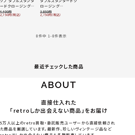
ソブ ダブルスタンダ
ダブルスタンダードク
ードクロージング
ロージング
(Sov. DOUBLE
(DOUBLE
4,400
3,850
2,750
2,750
STANDARD) ウエス
STANDARD CLOT)
トベルト付 シルク ワ
ボーダー ワンピース
ンピース ベージュ×
ブラック
8
件中
1
-
8
件表示
最近チェックした商品
ABOUT
直接仕入れた
「retroしか出会えない商品」をお届け
5万人以上のretro買取・委託販売ユーザーから直接依頼され
た商品を厳選しています。最新作、珍しいヴィンテージ品など
retroでしか出会えない商品も多数販売しています。