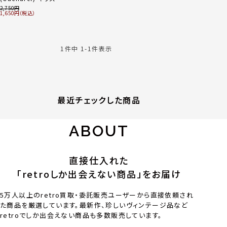
子供服 ニット ベスト
2,750
1,650
ボーダー カーディガ
ン 2点セット
1
件中
1
-
1
件表示
最近チェックした商品
ABOUT
直接仕入れた
「retroしか出会えない商品」をお届け
5万人以上のretro買取・委託販売ユーザーから直接依頼され
た商品を厳選しています。最新作、珍しいヴィンテージ品など
retroでしか出会えない商品も多数販売しています。