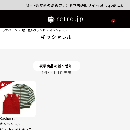
渋谷・表参道の高級ブランド中古通販サイトretro.jp商品はす
0
トップページ
取り扱いブランド
キャシャレル
キャシャレル
表示商品の並べ替え
1
件中
1
-
1
件表示
40
%
OFF
～
Cacharel
キャシャレル
(Cacharel) キッズ