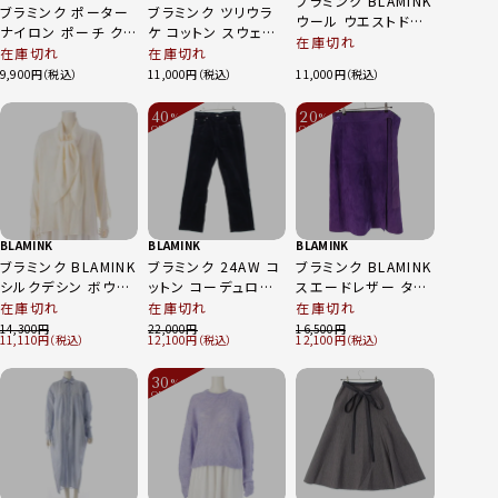
ブラミンク BLAMINK
ブラミンク ポーター
ブラミンク ツリウラ
ウール ウエストドロ
ナイロン ポーチ クラ
ケ コットン スウェット
ー ワイドパンツ ボト
在庫切れ
ッチバッグ カーキ
刺しゅう パンツ ボト
在庫切れ
在庫切れ
ムス 7914-230-
ムス 7914-222-
9,900
11,000
11,000
0347 カーキ 36
0416 ネイビー 38
40
20
%
%
OFF
OFF
～
～
BLAMINK
BLAMINK
BLAMINK
ブラミンク BLAMINK
ブラミンク 24AW コ
ブラミンク BLAMINK
シルクデシン ボウタ
ットン コーデュロイ
スエードレザー タイ
イ ドロッププルオー
パッチポケット ストレ
ト ミディ ラップスカ
在庫切れ
在庫切れ
在庫切れ
バー シャツ ブラウス
ート パンツ ボトムス
ート 7924-299-
14,300
22,000
16,500
11,110
12,100
12,100
ホワイト 38
7914-299-0382 ネ
0067 パープル 36
イビー 2
30
%
OFF
～