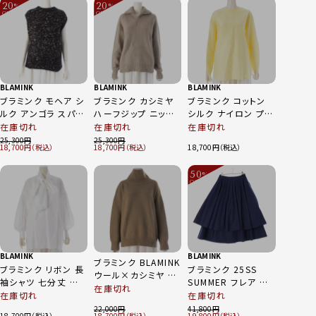
20
20
%
%
OFF
OFF
～
～
BLAMINK
BLAMINK
BLAMINK
ブラミンク モヘア シ
ブラミンク カシミヤ
ブラミンク コットン
ルク アンゴラ スパン
ハーフジップ ニット
シルク ナイロン プル
コール ノースリーブ
セーター トップス
オーバーブラウス
在庫切れ
在庫切れ
在庫切れ
ニット セーター トッ
7913 106 0226 グ
7921-230-0142 ラ
25,300
25,300
18,700
18,700
18,700
プス 7918 230
レージュ 36
イトイエロー 36
0075 ブラック 38
50
%
OFF
～
BLAMINK
BLAMINK
ブラミンク BLAMINK
ブラミンク リボン 長
ブラミンク 25SS
ウール×カシミヤ タ
袖シャツ 七分丈 ロ
SUMMER フレア サ
ートルネック ニット
在庫切れ
ング ブラウス シャツ
ーキュラー コットン
在庫切れ
在庫切れ
セーター カーキ 36
コットン トップス ホ
スカート 7924-230-
22,000
41,800
18,700
18,700
19,800