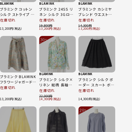
BLAMINK
BLAMINK
BLAMINK
ブラミンク コットン
ブラミンク 24SS リ
ブラミンク カシミヤ
シルク ストライプ 長
ネン シルク 3Gロン
ブレンド ウエストリ
袖 シャツ ワンピース
グスリーブニット セ
ボン ラップロング ス
在庫切れ
在庫切れ
在庫切れ
ドレス 7926-230-
ーター トップス
カート 7924-230-
19,800
14,300
13,200
13,200
13,200
0242 ブルー×ホワ
7913-106-0291 ラ
0280 グレー 36
イト 38
ベンダー パープル系
30
38
%
OFF
～
BLAMINK
BLAMINK
ブラミンク BLAMINK
ブラミンク シルク×
ブラミンク シルク ボ
フラワージャガード
リネン 総柄 長袖シャ
ーダー スカート ボト
花柄 総柄 巻きスカ
在庫切れ
ツ ジャケット 7922-
ムス ブラック 36
在庫切れ
在庫切れ
ート 7924-230-
230-0093 マルチカ
22,000
0277 グレー系マル
13,200
14,300
14,300
ラー 1
チカラー 36
20
%
OFF
～