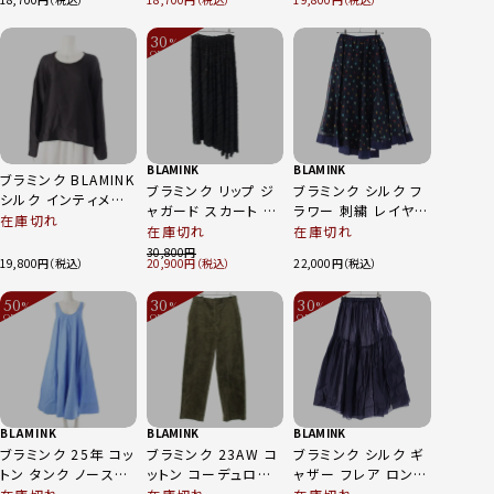
ワイト 38
0428 ネイビー 38
30
%
OFF
～
BLAMINK
BLAMINK
ブラミンク BLAMINK
ブラミンク リップ ジ
ブラミンク シルク フ
シルク インティメイト
ャガード スカート ボ
ラワー 刺繍 レイヤー
ロングスリーブプル
在庫切れ
トムス 7924-299-
ド ロング スカート
在庫切れ
在庫切れ
オーバー ブラウス
0285 ブラック 38
ボトムス 7924-230-
30,800
7939-299-0001 ブ
19,800
20,900
22,000
0254 ネイビー 36
ラック
50
30
30
%
%
%
OFF
OFF
OFF
～
～
～
BLAMINK
BLAMINK
BLAMINK
ブラミンク 25年 コッ
ブラミンク 23AW コ
ブラミンク シルク ギ
トン タンク ノースリ
ットン コーデュロイ
ャザー フレア ロング
ーブ Aライン ワンピ
ストレート パンツ ボ
スカート 7924-230-