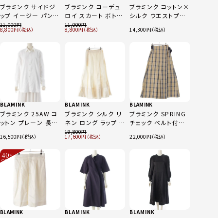
ブラミンク サイドジ
ブラミンク コーデュ
ブラミンク コットン×
ップ イージー パンツ
ロイ スカート ボトム
シルク ウエストプリ
ボトムス 7914-299-
ス 7924-230-0245
ーツ ロング スカート
11,000
11,000
8,800
8,800
14,300
0218 ブラック 36
ネイビー 38
7924-230-0139 ブ
ラウン 36
BLAMINK
BLAMINK
BLAMINK
ブラミンク 25AW コ
ブラミンク シルク リ
ブラミンク SPRING
ットン プレーン 長袖
ネン ロング ラップ ス
チェック ベルト付き
シャツ トップス
カート 7924-230-
巻きスカート スカー
19,800
16,500
17,600
22,000
7911-230-0163 ホ
0300 ホワイト 38
ト 7924-230-0433
ワイト 38
ベージュ
40
%
OFF
～
BLAMINK
BLAMINK
BLAMINK