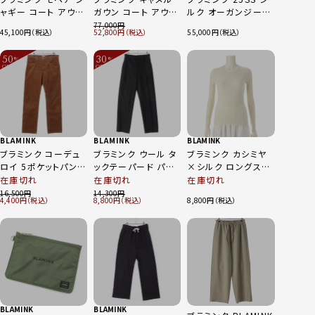
ャギー コート アウタ
ガウン コート アウタ
ルク オーガンジーパ
ー 7925-230-0296
ー 7925-299-0069
フロングスリーブ ワ
77,000
45,100
52,800
55,000
ブラック 38
ブラウン 36
ンピース ドレス
7925-230-0409 ブ
50
30
%
%
ラック 38
OFF
OFF
～
～
BLAMINK
BLAMINK
BLAMINK
ブラミンク コーデュ
ブラミンク ウール タ
ブラミンク カシミヤ
ロイ 5ポケットパンツ
ックテーパード パン
×シルク ロングスリ
レザーパッチ ワイド
ツ ボトムス 7914-
ーブ ニット セーター
在庫切れ
在庫切れ
在庫切れ
ストレート パンツ ボ
299-0180 ブラック
トップス 7913‐
16,500
14,300
4,400
8,800
8,800
トムス 7914-2-
36
106‐0047 アイボ
300439 ブラウン 2
リー 36
BLAMINK
BLAMINK