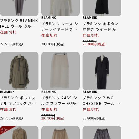
BLAMINK
BLAMINK
ブラミンク BLAMINK
ブラミンク レース シ
ブラミンク 金ボタン
FALL ウール クルー
アーレイヤード ブラ
前開き ツイード Aラ
ネック ロングスリー
在庫切れ
ウス トップス 7921-
イン ノースリーブ ロ
在庫切れ
在庫切れ
ブ ワンピース ドレス
230-0269 ホワイト
ング ワンピース ドレ
44,000
ミッドグレー 38
27,500
28,600
29,700
38
ス 7926-230-0312
ブラック 38
BLAMINK
BLAMINK
BLAMINK
ブラミンク ポリエス
ブラミンク 24SS シ
ブラミンク P WO
テル アノラック ハー
ルク フラワー 花柄
CHESTER ウール チ
フジップ パーカー ジ
ロング タイト スカー
ェスター ロング コー
在庫切れ
在庫切れ
在庫切れ
ャケット ロゴ刺 長袖
ト ボトムス 7924-
ト アウター 7925-
33,000
29,700
29,700
30,800
トップス 7925-299-
230-0376 ピンク ホ
299-0278 ネイビー
0206 カーキグリー
ワイト 36
36
50
ン 38
%
OFF
～