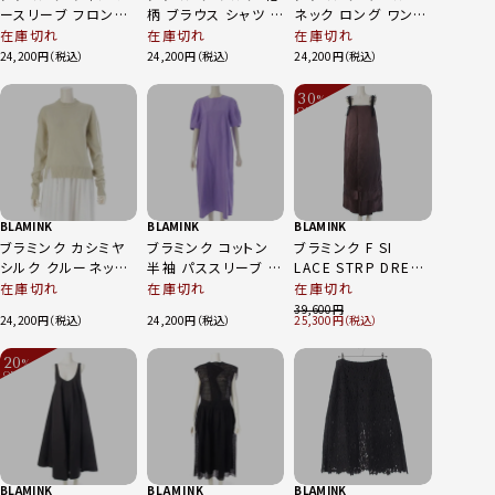
ースリーブ フロント
柄 ブラウス シャツ ト
ネック ロング ワンピ
スリット ワンピース
ップス 7921-2-
ース 7926‐230‐
在庫切れ
在庫切れ
在庫切れ
ドレス 7926-230-
000000 グリーン
0281 ブラウン 38
24,200
24,200
24,200
0416 ブラック 38
38
30
%
OFF
～
BLAMINK
BLAMINK
BLAMINK
ブラミンク カシミヤ
ブラミンク コットン
ブラミンク F SI
シルク クルーネック
半袖 パススリーブ ロ
LACE STRP DRESS
セーター ニット
ングワンピース ドレ
シルク コットン 裾 切
在庫切れ
在庫切れ
在庫切れ
7913‐230‐
ス パープル 38
替 レース ドレス ワ
39,600
24,200
24,200
25,300
0280‐2350 ベー
ンピース ブラウン
ジュ 38
38
20
%
OFF
～
BLAMINK
BLAMINK
BLAMINK