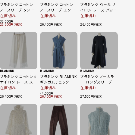
ブラミンク コットン
ブラミンク コットン
ブラミンク ウール ナ
ノースリーブ タンク
ノースリーブ エンブ
イロン レース バック
ワンピース 7926-
ロイダリー ワンピー
ジップ スカート ボト
在庫切れ
在庫切れ
在庫切れ
299-0413 ブラック
ス ドレス 7926-2-
ムス ロング ブラック
33,000
25,300
26,400
26,400
36
000000 ブラック 38
38
BLAMINK
BLAMINK
BLAMINK
ブラミンク コットン×
ブラミンク BLAMINK
ブラミンク ノーカラ
ナイロン レース スト
ギンガムチェック ベ
ー ロングスリーブ ド
レート パンツ ボトム
ルト付き コットン ジ
レス ワンピース
在庫切れ
在庫切れ
在庫切れ
ス 7914-230-0333
レコート ブルー×グ
7926-2-000007 ネ
44,000
26,400
26,400
27,500
ホワイト 36
リーン 38
イビー 36