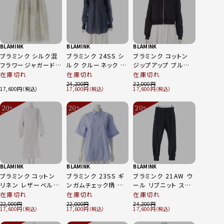
BLAMINK
BLAMINK
BLAMINK
ブラミンク シルク混
ブラミンク 24SS シ
ブラミンク コットン
フラワージャガード
ルク クルーネック ブ
ジップアップ ブルゾ
ダーツ ロング スカー
ラウス 長袖シャツ ト
ン 7925-299-0378
在庫切れ
在庫切れ
在庫切れ
ト 7924-299-0380
ップス 7921-230-
ブラック 36
24,200
22,000
17,600
17,600
17,600
シルバー イエロー系
0245 ネイビー 38
38
20
20
20
%
%
%
OFF
OFF
OFF
～
～
～
BLAMINK
BLAMINK
BLAMINK
ブラミンク コットン
ブラミンク 23SS ギ
ブラミンク 21AW ウ
リネン レザーベルト
ンガムチェック柄 ブ
ール リブニット スラ
付き 長袖 ロング ワ
ラウス 半袖シャツ ト
ックス パンツ ボトム
在庫切れ
在庫切れ
在庫切れ
ンピース 7926-
ップス 7911-230-
ス 7914-299-0244
22,000
22,000
24,200
17,600
17,600
17,600
230-0150 ホワイト
0143 ブルー 38
ブラック 34
38