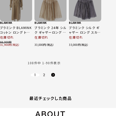
BLAMINK
BLAMINK
BLAMINK
ブラミンク BLAMINK
ブラミンク 24年 シル
ブラミンク シルク ギ
コットン ロング トレ
ク ギャザーロング ス
ャザー ロング スカー
ンチコート ライナー
カート シースルー ウ
ト ボトムス 7924-
在庫切れ
在庫切れ
在庫切れ
付き アウター 7925-
エストゴム 光沢
230-0384 グレー
66,000
31,900
33,000
33,000
230-0203 ベージュ
7924-230-0283 ベ
38
36
ージュ 38
108
件中
1
-
90
件表示
1
2
最近チェックした商品
ABOUT