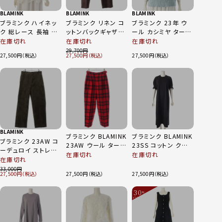
BLAMINK
BLAMINK
BLAMINK
ブラミンク ハイネッ
ブラミンク リネン コ
ブラミンク 23年 ウ
ク 総レース 長袖 ブ
ットンバックギャザー
ール カシミヤ タート
ラウス トップス
ストレート パンツ ボ
ルネック ハーフジッ
在庫切れ
在庫切れ
在庫切れ
7921-230-0214 ホ
トムス 7914-299-
プ ニット ベスト
29,700
27,500
27,500
27,500
ワイト 36
0415 ブラウン 38
7918-106-0096 ブ
ルー 38
BLAMINK
ブラミンク BLAMINK
ブラミンク BLAMINK
ブラミンク 23AW コ
23AW ウール タータ
23SS コットン クル
ーデュロイ ストレー
ンチェック サイドア
ーネック パフスリー
在庫切れ
在庫切れ
ト パンツ 7914 299
在庫切れ
ジャスター スラック
ブ ワンピース ブラッ
0346 カーキ 34
33,000
ス ボトムス レッド
ク 36
27,500
27,500
27,500
36
30
%
OFF
～