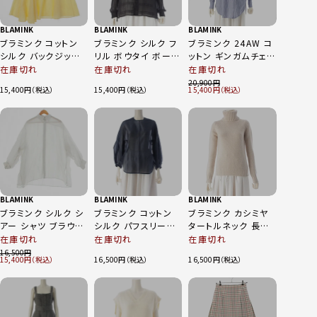
BLAMINK
BLAMINK
BLAMINK
ブラミンク コットン
ブラミンク シルク フ
ブラミンク 24AW コ
シルク バックジップ
リル ボウタイ ボーダ
ットン ギンガムチェッ
フレア スカート ボト
ー ブラウス トップス
ククルーネック ブラ
在庫切れ
在庫切れ
在庫切れ
ムス 7924-230-
ブラック 36
ウス トップス 7921-
20,900
15,400
15,400
15,400
0249 イエロー 36
230-0279 ホワイト
ブルー 36
BLAMINK
BLAMINK
BLAMINK
ブラミンク シルク シ
ブラミンク コットン
ブラミンク カシミヤ
アー シャツ ブラウス
シルク パフスリーブ
タートルネック 長袖
トップス 7911-230-
シアー クルーネック
セーター トップス
在庫切れ
在庫切れ
在庫切れ
0121 ライトグレー系
トップス 7921-230-
7913-106-0103 ベ
16,500
15,400
16,500
16,500
36
0190 ネイビー 36
ージュ 36