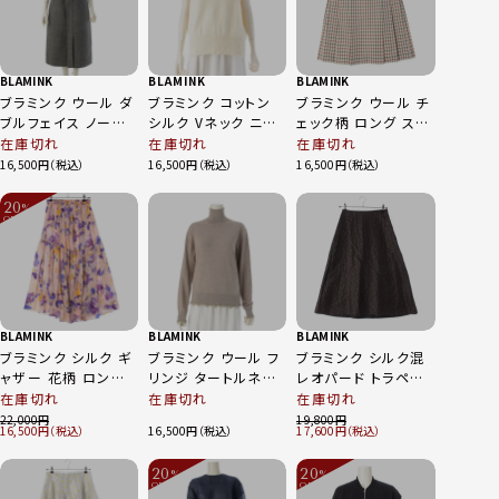
BLAMINK
BLAMINK
BLAMINK
ブラミンク ウール ダ
ブラミンク コットン
ブラミンク ウール チ
ブルフェイス ノース
シルク Vネック ニット
ェック柄 ロング スカ
リーブ ワンピース ド
ベスト 7918-106-
ート ボトムス 7924-
在庫切れ
在庫切れ
在庫切れ
レス 7926-230-
0119 アイボリー 36
299-0321 アイボリ
16,500
16,500
16,500
0223 グレー 36
ー 36
20
%
OFF
～
BLAMINK
BLAMINK
BLAMINK
ブラミンク シルク ギ
ブラミンク ウール フ
ブラミンク シルク混
ャザー 花柄 ロング
リンジ タートルネッ
レオパード トラペー
スカート ボトムス
ク 長袖 セーター ニ
ズ スカート ボトムス
在庫切れ
在庫切れ
在庫切れ
7924-230-0242 マ
ット 7913-199-
7924-299-0435 ブ
22,000
19,800
16,500
16,500
17,600
ルチカラー 38
0242 ベージュ 36
ラウン 36
20
20
%
%
OFF
OFF
～
～