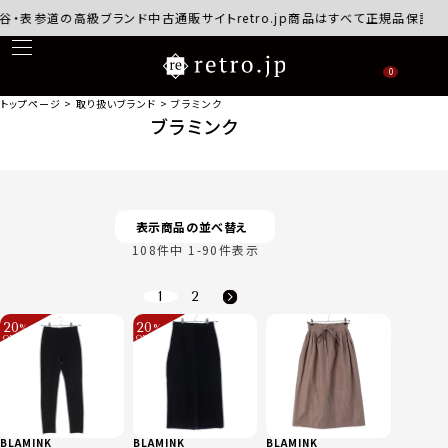
道の高級ブランド中古通販サイトretro.jp商品はすべて正規品保証・返品可能
0
トップページ
取り扱いブランド
ブラミンク
ブラミンク
表示商品の並べ替え
108
件中
1
-
90
件表示
1
2
20
20
%
%
OFF
OFF
～
～
BLAMINK
BLAMINK
BLAMINK