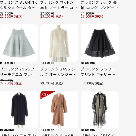
ブラミンク BLAMINK
ブラミンク コットン
ブラミンク シルク 長
シルク×ウール タッ
半袖 ノーカラー コー
袖 ロング ワンピース
ク ショート ハーフパ
ト アウター ネイビー
ドレス 7926-230-
38,500
27,500
34,100
22,000
23,100
27,500
ンツ 7914-299-
36
0405 ブラック 36
0296 オフホワイト
36
BLAMINK
BLAMINK
BLAMINK
ブラミンク 25SS ブ
ブラミンク 24SS シ
ブラミンク フラワー
リーチデニム フレア
ルク オーガンジー ブ
プリント ギャザー ロ
スカート ボトムス
ラウス トップス
ング スカート 7924-
36,300
29,700
29,700
33,000
7924-299-00419
7921-230-0286 ホ
230-0424 ブラック
ライトブルー 38
ワイト 36
36
30
%
OFF
～
BLAMINK
BLAMINK
BLAMINK
ブラミンク モヘア シ
ブラミンク キャメル
ブラミンク 25SS シ