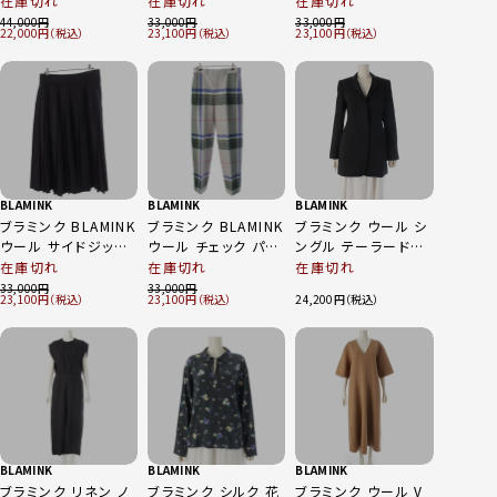
在庫切れ
在庫切れ
在庫切れ
ース 7926-299-
トムス 7914-299-
0360 ネイビー 36
44,000
33,000
33,000
22,000
23,100
23,100
0413 ライトブルー
0346 カーキ 38
38
BLAMINK
BLAMINK
BLAMINK
ブラミンク BLAMINK
ブラミンク BLAMINK
ブラミンク ウール シ
ウール サイドジップ
ウール チェック パン
ングル テーラードジ
プリーツ ロングスカ
ツ スラックス ボトム
ャケット アウター
在庫切れ
在庫切れ
在庫切れ
ート 7924-299-
ス 7914-230-0094
7922-230-0109 ブ
33,000
33,000
23,100
23,100
24,200
0066 ブラック 36
マルチカラー 38
ラック 38
BLAMINK
BLAMINK
BLAMINK
ブラミンク リネン ノ
ブラミンク シルク 花
ブラミンク ウール V