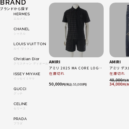
BRAND
ブランドから探す
HERMES
エルメス
CHANEL
シャネル
LOUIS VUITTON
ルイ ヴィトン
Christian Dior
AMIRI
AMIRI
クリスチャン ディオール
アミリ 2025 MA CORE LOGO
アミリ デ
コットン ポロシャツ＆ショートパ
在庫切れ
デニムパンツ ジーンズ ボ
在庫切れ
ISSEY MIYAKE
ンツ パンツセットアップ ブラック
ブルー 33
イッセイミヤケ
40,000
円
50,000
34,000
36
円
55,000
円
GUCCI
グッチ
CELINE
セリーヌ
PRADA
プラダ