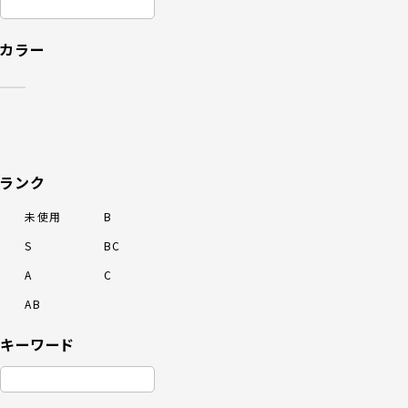
カラー
ランク
未使用
B
S
BC
A
C
AB
キーワード