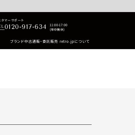
p商品はすべて正規品保証・返品可能（返品NG記載品を除く）
スタマーサポート
11:00-17:00
0120-917-634
EL
(年中無休)
ブランド中古通販・委託販売 retro.jpについて