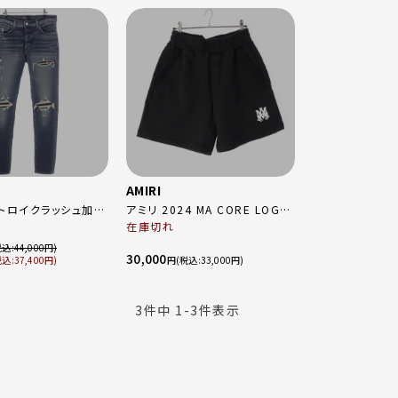
AMIRI
ストロイクラッシュ加工
アミリ 2024 MA CORE LOGO
トムス
ショー パンツ ボトムス ブラック
在庫切れ
small
44,000
30,000
37,400
円
33,000
3
件中
1
-
3
件表示