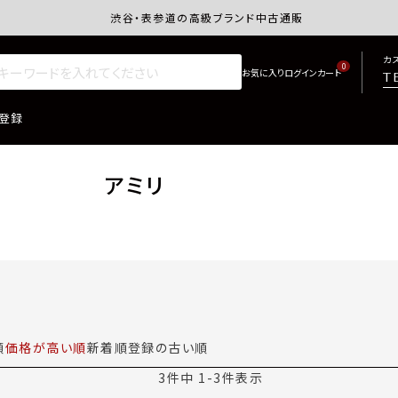
渋谷・表参道の高級ブランド中古通販サイトretro.j
カ
0
T
登録
アミリ
順
価格が高い順
新着順
登録の古い順
3
件中
1
-
3
件表示