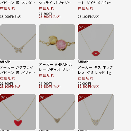
パピヨン 蝶 フルダイ
タフライ パヴェダイ
ート ダイヤ 0.10ct
ヤ 0.06ct ネックレ
ヤ ネックレス 蝶 パ
ネックレス アクセサ
在庫切れ
在庫切れ
在庫切れ
ス ペンダント ジュエ
ピヨン K18 0.06ct
リー K18
27,500
33,000
25,300
23,100
リー 750WG K18
ゴールド 1.2g
AK1136010100 ゴ
ホワイトゴールド
ールド 1.2g
20
1.3g
%
OFF
～
AHKAH
AHKAH
アーカー AHKAH ル
アーカー バタフライ
アーカー キス ネック
レーヴデュオ ブレス
パピヨン 蝶 パヴェダ
レス K18 レッド 1g
レット 750YG ピンク
在庫切れ
イヤ 0.06ct ネック
在庫切れ
在庫切れ
トルマリン イエロー
レス ペンダント ジュ
27,500
24,200
22,000
サファイア 0.83g
23,100
18,480
17,600
エリー K18 750YG
VC0163010100 ゴ
20
20
20
ールド 1.2g
%
%
%
OFF
OFF
OFF
～
～
～