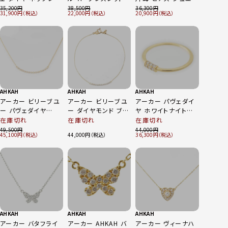
ジュエリー K18
ジュエリー 750YG
ー Au750 ゴールド
35,200
38,500
36,300
31,900
22,000
20,900
0.05ct ゴールド
ゴールド 1.1g
YG 1.0g
1.4g
AHKAH
AHKAH
AHKAH
アーカー ビリーブユ
アーカー ビリーブユ
アーカー パヴェダイ
ー パヴェダイヤ
ー ダイヤモンド ブレ
ヤ ホワイトナイトファ
D0.07ct ネックレス
スレット ジュエリー
イン ピンキー リング
在庫切れ
在庫切れ
在庫切れ
K18 ゴールド 1.2g
Au750 ゴールド YG
指輪 ジュエリー
49,500
44,000
45,100
44,000
36,300
0.7g
Au750 D0.05ct ゴ
ールド
AHKAH
AHKAH
AHKAH
アーカー バタフライ
アーカー AHKAH バ
アーカー ヴィーナハ