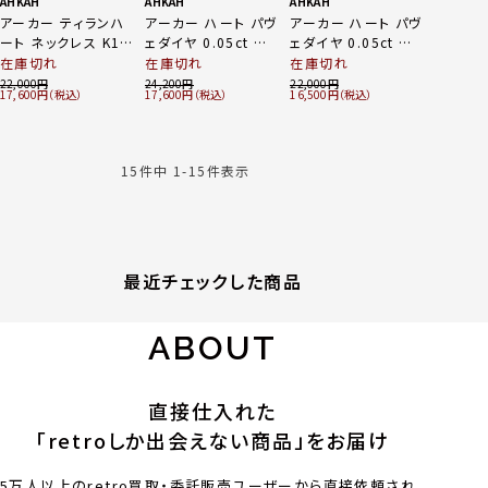
AHKAH
AHKAH
AHKAH
アーカー ティランハ
アーカー ハート パヴ
アーカー ハート パヴ
ート ネックレス K18
ェダイヤ 0.05ct ネッ
ェダイヤ 0.05ct ネッ
ゴールド レッド 0.7g
クレス ペンダント ジ
クレス ペンダント ジ
在庫切れ
在庫切れ
在庫切れ
ュエリー K18
ュエリー K18
22,000
24,200
22,000
17,600
17,600
16,500
750YG ゴールド
750YG
1.2g
VC0104010100 ゴ
ールド 1.2g
15
件中
1
-
15
件表示
最近チェックした商品
ABOUT
直接仕入れた
「retroしか出会えない商品」をお届け
5万人以上のretro買取・委託販売ユーザーから直接依頼され