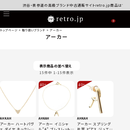
渋谷・表参道の高級ブランド中古通販サイトretro.jp商品はすべ
0
トップページ
取り扱いブランド
アーカー
アーカー
表示商品の並べ替え
15
件中
1
-
15
件表示
40
40
%
%
OFF
OFF
～
～
AHKAH
AHKAH
AHKAH
アーカー ハートパヴ
アーカー イニシャ
アーカー スプリング
ェ ダイヤ ネックレス
ル"A" ブレスレット
片耳 ピアス ジュエリ