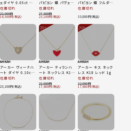
ェダイヤ 0.05ct ネッ
パピヨン 蝶 パヴェダ
パピヨン 蝶 フルダイ
クレス ペンダント ジ
イヤ 0.06ct ネック
ヤ 0.06ct ネックレ
在庫切れ
在庫切れ
在庫切れ
ュエリー K18
レス ペンダント ジュ
ス ペンダント ジュエ
22,000
27,500
16,500
23,100
33,000
750YG
エリー K18 750YG
リー 750WG K18
VC0104010100 ゴ
VC0163010100 ゴ
ホワイトゴールド
20
20
ールド 1.2g
ールド 1.2g
%
1.3g
%
OFF
OFF
～
～
AHKAH
AHKAH
AHKAH
アーカー ヴィーナハ
アーカー ティランハ
アーカー キス ネック
ート ダイヤ 0.10ct
ート ネックレス K18
レス K18 レッド 1g
ネックレス アクセサ
ゴールド レッド 0.7g
在庫切れ
在庫切れ
在庫切れ
リー K18
22,000
22,000
23,100
17,600
17,600
AK1136010100 ゴ
ールド 1.2g