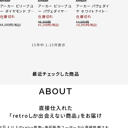
AHKAH
AHKAH
AHKAH
アーカー ビリーブユ
アーカー ビリーブユ
アーカー パヴェダイ
ー ダイヤモンド ブレ
ー パヴェダイヤ
ヤ ホワイトナイトファ
スレット ジュエリー
D0.07ct ネックレス
イン ピンキー リング
在庫切れ
在庫切れ
在庫切れ
Au750 ゴールド YG
K18 ゴールド 1.2g
指輪 ジュエリー
49,500
44,000
44,000
45,100
36,300
0.7g
Au750 D0.05ct ゴ
ールド
15
件中
1
-
15
件表示
最近チェックした商品
ABOUT
直接仕入れた
「retroしか出会えない商品」をお届け
5万人以上のretro買取・委託販売ユーザーから直接依頼され