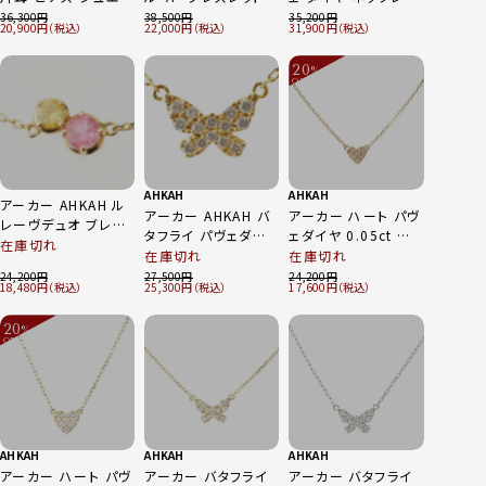
ー Au750 ゴールド
ジュエリー 750YG
ジュエリー K18
36,300
38,500
35,200
20,900
22,000
31,900
YG 1.0g
ゴールド 1.1g
0.05ct ゴールド
1.4g
20
%
OFF
～
AHKAH
AHKAH
アーカー AHKAH ル
アーカー AHKAH バ
アーカー ハート パヴ
レーヴデュオ ブレス
タフライ パヴェダイ
ェダイヤ 0.05ct ネッ
レット 750YG ピンク
在庫切れ
ヤ ネックレス 蝶 パ
クレス ペンダント ジ
在庫切れ
在庫切れ
トルマリン イエロー
ピヨン K18 0.06ct
ュエリー K18
24,200
27,500
24,200
サファイア 0.83g
18,480
25,300
17,600
ゴールド 1.2g
750YG ゴールド
1.2g
20
%
OFF
～
AHKAH
AHKAH
AHKAH
アーカー ハート パヴ
アーカー バタフライ
アーカー バタフライ