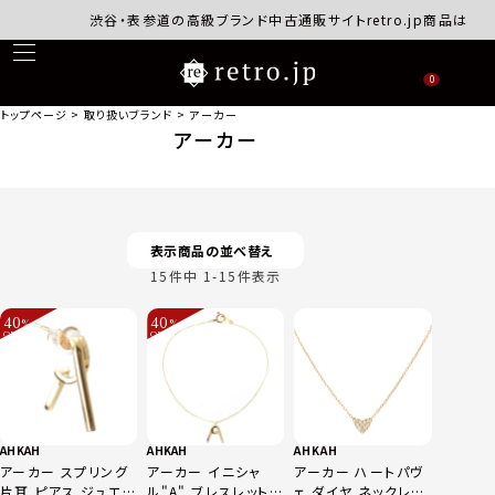
渋谷・表参道の高級ブランド中古通販サイトretro.jp商品はすべ
0
トップページ
取り扱いブランド
アーカー
アーカー
表示商品の並べ替え
15
件中
1
-
15
件表示
40
40
%
%
OFF
OFF
～
～
AHKAH
AHKAH
AHKAH
アーカー スプリング
アーカー イニシャ
アーカー ハートパヴ
片耳 ピアス ジュエリ
ル"A" ブレスレット
ェ ダイヤ ネックレス