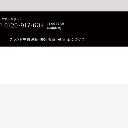
p商品はすべて正規品保証・返品可能（返品NG記載品を除く）
スタマーサポート
11:00-17:00
0120-917-634
EL
(年中無休)
ブランド中古通販・委託販売 retro.jpについて