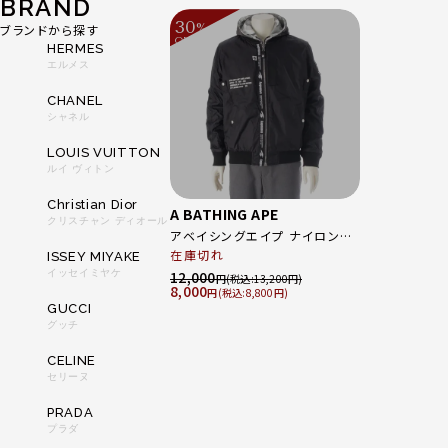
BRAND
30
%
ブランドから探す
OFF
～
HERMES
エルメス
CHANEL
シャネル
LOUIS VUITTON
ルイ ヴィトン
Christian Dior
A BATHING APE
クリスチャン ディオール
アベイシングエイプ ナイロン×
コットン リバーシブル フーデット
在庫切れ
ISSEY MIYAKE
パーカー ブルゾン アウター ブラ
イッセイミヤケ
12,000
円
13,200
8,000
ック グレー 175/92A
円
8,800
GUCCI
グッチ
CELINE
セリーヌ
PRADA
プラダ