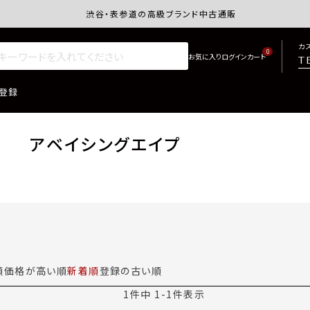
渋谷・表参道の高級ブランド中古通販サイトretro.j
カ
0
T
登録
アベイシングエイプ
順
価格が高い順
新着順
登録の古い順
1
件中
1
-
1
件表示